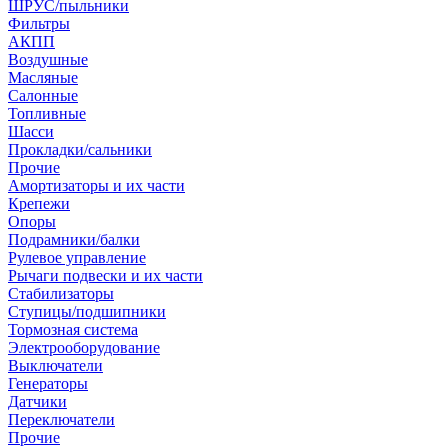
ШРУС/пыльники
Фильтры
АКПП
Воздушные
Масляные
Салонные
Топливные
Шасси
Прокладки/сальники
Прочие
Амортизаторы и их части
Крепежи
Опоры
Подрамники/балки
Рулевое управление
Рычаги подвески и их части
Стабилизаторы
Ступицы/подшипники
Тормозная система
Электрооборудование
Выключатели
Генераторы
Датчики
Переключатели
Прочие