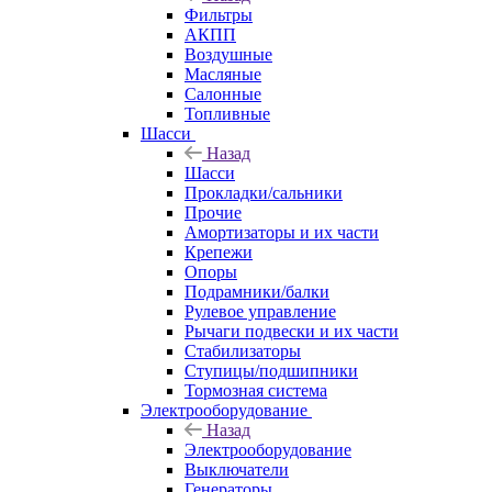
Фильтры
АКПП
Воздушные
Масляные
Салонные
Топливные
Шасси
Назад
Шасси
Прокладки/сальники
Прочие
Амортизаторы и их части
Крепежи
Опоры
Подрамники/балки
Рулевое управление
Рычаги подвески и их части
Стабилизаторы
Ступицы/подшипники
Тормозная система
Электрооборудование
Назад
Электрооборудование
Выключатели
Генераторы