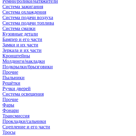
Ремни/ролики/натяжители
Система зажигания
Система охлаждения
Система подачи воздуха
Система подачи топлива
Система смазки
Кузовные детали
Бампер и его части
Замки и их части
Зеркала и их части
Кронштейны
Молдинги/накладки
Подкрылки/брызговики
Прочие
Пыльники
Решётки
Ручки дверей
Система освещения
Прочие
Фары
Фонари
Трансмиссия
Прокладки/сальники
Сцепление и его части
Тросы