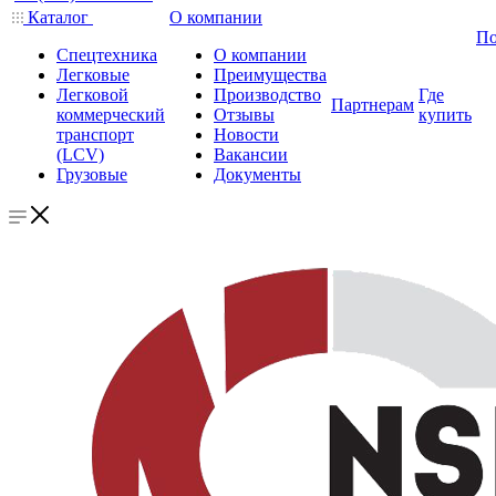
Каталог
О компании
По
Спецтехника
О компании
Легковые
Преимущества
Легковой
Производство
Где
Партнерам
коммерческий
Отзывы
купить
транспорт
Новости
(LCV)
Вакансии
Грузовые
Документы