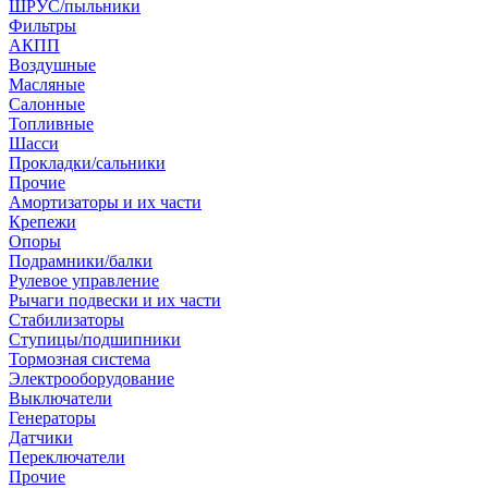
ШРУС/пыльники
Фильтры
АКПП
Воздушные
Масляные
Салонные
Топливные
Шасси
Прокладки/сальники
Прочие
Амортизаторы и их части
Крепежи
Опоры
Подрамники/балки
Рулевое управление
Рычаги подвески и их части
Стабилизаторы
Ступицы/подшипники
Тормозная система
Электрооборудование
Выключатели
Генераторы
Датчики
Переключатели
Прочие