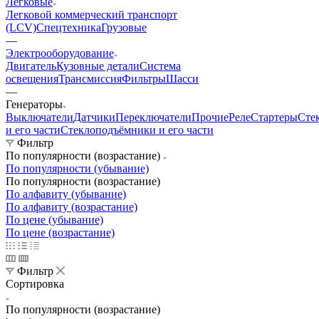
Легковые
Легковой коммерческий транспорт
(LCV)
Спецтехника
Грузовые
—
Электрооборудование
Двигатель
Кузовные детали
Система
освещения
Трансмиссия
Фильтры
Шасси
—
Генераторы
Выключатели
Датчики
Переключатели
Прочие
Реле
Стартеры
Сте
и его части
Стеклоподъёмники и его части
Фильтр
По популярности (возрастание)
По популярности (убывание)
По популярности (возрастание)
По алфавиту (убывание)
По алфавиту (возрастание)
По цене (убывание)
По цене (возрастание)
Фильтр
Сортировка
По популярности (возрастание)