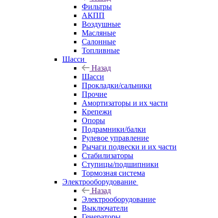
Фильтры
АКПП
Воздушные
Масляные
Салонные
Топливные
Шасси
Назад
Шасси
Прокладки/сальники
Прочие
Амортизаторы и их части
Крепежи
Опоры
Подрамники/балки
Рулевое управление
Рычаги подвески и их части
Стабилизаторы
Ступицы/подшипники
Тормозная система
Электрооборудование
Назад
Электрооборудование
Выключатели
Генераторы