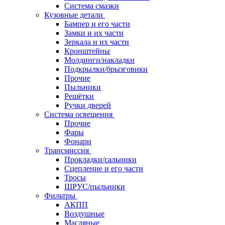
Система смазки
Кузовные детали
Бампер и его части
Замки и их части
Зеркала и их части
Кронштейны
Молдинги/накладки
Подкрылки/брызговики
Прочие
Пыльники
Решётки
Ручки дверей
Система освещения
Прочие
Фары
Фонари
Трансмиссия
Прокладки/сальники
Сцепление и его части
Тросы
ШРУС/пыльники
Фильтры
АКПП
Воздушные
Масляные