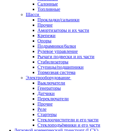
Салонные
Топливные
Шасси
Прокладки/сальники
Прочие
Амортизаторы и их части
Крепежи
Опоры
Подрамники/балки
Рулевое управление
Рычаги подвески и их части
Стабилизаторы
Ступицы/подшипники
Тормозная система
Электрооборудование
Выключатели
Генераторы
Датчики
Переключатели
Прочие
Реле
Стартеры
Стеклоочистители и его части
Стеклоподъёмники и его части
Легковой коммерческий транспорт (LCV)