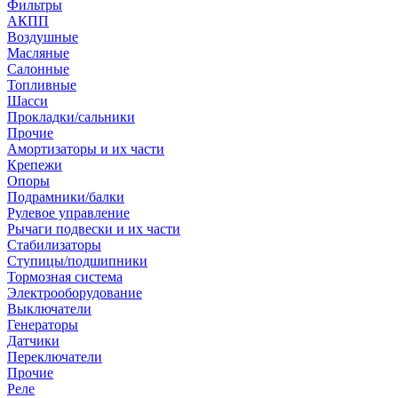
Фильтры
АКПП
Воздушные
Масляные
Салонные
Топливные
Шасси
Прокладки/сальники
Прочие
Амортизаторы и их части
Крепежи
Опоры
Подрамники/балки
Рулевое управление
Рычаги подвески и их части
Стабилизаторы
Ступицы/подшипники
Тормозная система
Электрооборудование
Выключатели
Генераторы
Датчики
Переключатели
Прочие
Реле