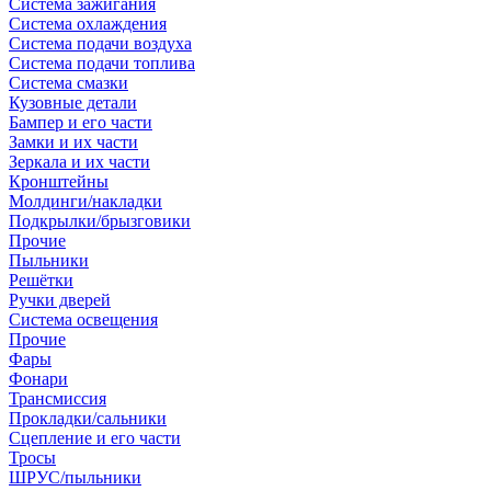
Система зажигания
Система охлаждения
Система подачи воздуха
Система подачи топлива
Система смазки
Кузовные детали
Бампер и его части
Замки и их части
Зеркала и их части
Кронштейны
Молдинги/накладки
Подкрылки/брызговики
Прочие
Пыльники
Решётки
Ручки дверей
Система освещения
Прочие
Фары
Фонари
Трансмиссия
Прокладки/сальники
Сцепление и его части
Тросы
ШРУС/пыльники