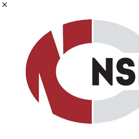
Генеральный дистрибьютор торговой марки NSP в России и ст