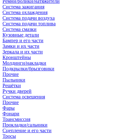
Ремни/ролики/натяжители
Система зажигания
Система охлаждения
Система подачи воздуха
Система подачи топлива
Система смазки
Кузовные детали
Бампер и его части
Замки и их части
Зеркала и их части
Кронштейны
Молдинги/накладки
Подкрылки/брызговики
Прочие
Пыльники
Решётки
Ручки дверей
Система освещения
Прочие
Фары
Фонари
Трансмиссия
Прокладки/сальники
Сцепление и его части
Тросы