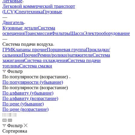
Легковые
Легковой коммерческий транспорт
(LCV)
Спецтехника
Грузовые
—
Двигатель
Кузовные детали
Система
освещения
Трансмиссия
Фильтры
Шасси
Электрооборудование
—
Система подачи воздуха
ГРМ
Клапаны прочие
Поршневая группа
Прокладки/
сальники
Прочие
Ремни/ролики/натяжители
Система
зажигания
Система охлаждения
Система подачи
топлива
Система смазки
Фильтр
По популярности (возрастание)
По популярности (убывание)
По популярности (возрастание)
По алфавиту (убывание)
По алфавиту (возрастание)
По цене (убывание)
По цене (возрастание)
Фильтр
Сортировка