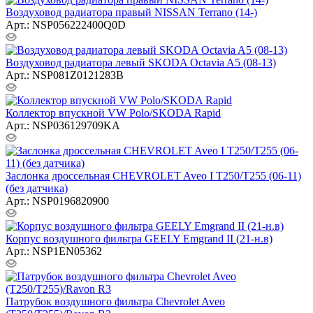
Воздуховод радиатора правый NISSAN Terrano (14-)
Арт.: NSP056222400Q0D
Воздуховод радиатора левый SKODA Octavia A5 (08-13)
Арт.: NSP081Z0121283B
Коллектор впускной VW Polo/SKODA Rapid
Арт.: NSP036129709KA
Заслонка дроссельная CHEVROLET Aveo I T250/T255 (06-11)
(без датчика)
Арт.: NSP0196820900
Корпус воздушного фильтра GEELY Emgrand II (21-н.в)
Арт.: NSP1EN05362
Патрубок воздушного фильтра Chevrolet Aveo