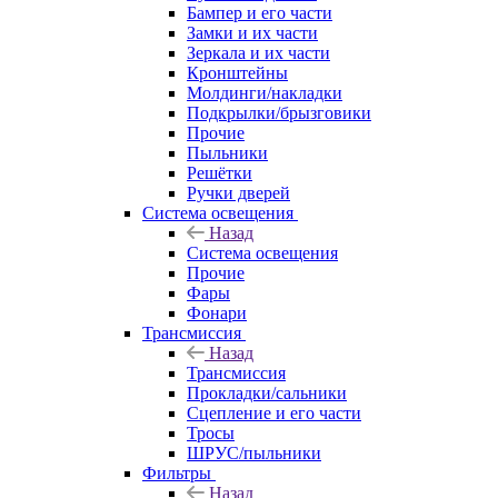
Бампер и его части
Замки и их части
Зеркала и их части
Кронштейны
Молдинги/накладки
Подкрылки/брызговики
Прочие
Пыльники
Решётки
Ручки дверей
Система освещения
Назад
Система освещения
Прочие
Фары
Фонари
Трансмиссия
Назад
Трансмиссия
Прокладки/сальники
Сцепление и его части
Тросы
ШРУС/пыльники
Фильтры
Назад