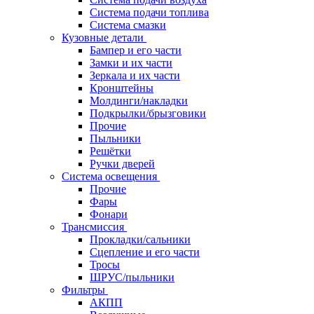
Система подачи топлива
Система смазки
Кузовные детали
Бампер и его части
Замки и их части
Зеркала и их части
Кронштейны
Молдинги/накладки
Подкрылки/брызговики
Прочие
Пыльники
Решётки
Ручки дверей
Система освещения
Прочие
Фары
Фонари
Трансмиссия
Прокладки/сальники
Сцепление и его части
Тросы
ШРУС/пыльники
Фильтры
АКПП