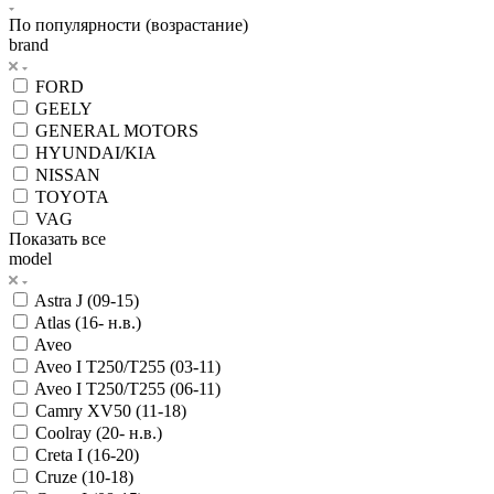
По популярности (возрастание)
brand
FORD
GEELY
GENERAL MOTORS
HYUNDAI/KIA
NISSAN
TOYOTA
VAG
Показать все
model
Astra J (09-15)
Atlas (16- н.в.)
Aveo
Aveo I T250/T255 (03-11)
Aveo I T250/T255 (06-11)
Camry XV50 (11-18)
Coolray (20- н.в.)
Creta I (16-20)
Cruze (10-18)