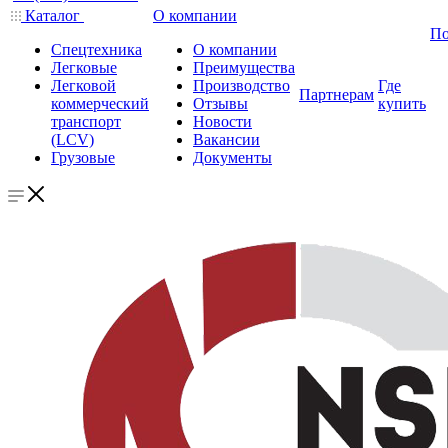
Каталог
О компании
По
Спецтехника
О компании
Легковые
Преимущества
Легковой
Производство
Где
Партнерам
коммерческий
Отзывы
купить
транспорт
Новости
(LCV)
Вакансии
Грузовые
Документы