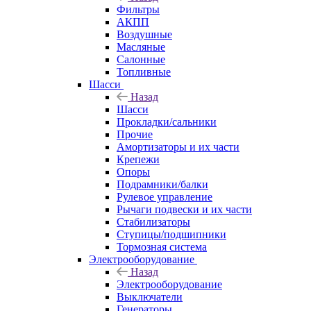
Фильтры
АКПП
Воздушные
Масляные
Салонные
Топливные
Шасси
Назад
Шасси
Прокладки/сальники
Прочие
Амортизаторы и их части
Крепежи
Опоры
Подрамники/балки
Рулевое управление
Рычаги подвески и их части
Стабилизаторы
Ступицы/подшипники
Тормозная система
Электрооборудование
Назад
Электрооборудование
Выключатели
Генераторы