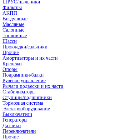
ШРУС/пыльники
Фильтры
АКПП
Воздушные
Масляные
Салонные
Топливные
Шасси
Прокладки/сальники
Прочие
Амортизаторы и их части
Крепежи
Опоры
Подрамники/балки
Рулевое управление
Рычаги подвески и их части
Стабилизаторы
Ступицы/подшипники
Тормозная система
Электрооборудование
Выключатели
Генераторы
Датчики
Переключатели
Прочие