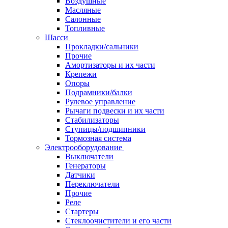
Воздушные
Масляные
Салонные
Топливные
Шасси
Прокладки/сальники
Прочие
Амортизаторы и их части
Крепежи
Опоры
Подрамники/балки
Рулевое управление
Рычаги подвески и их части
Стабилизаторы
Ступицы/подшипники
Тормозная система
Электрооборудование
Выключатели
Генераторы
Датчики
Переключатели
Прочие
Реле
Стартеры
Стеклоочистители и его части