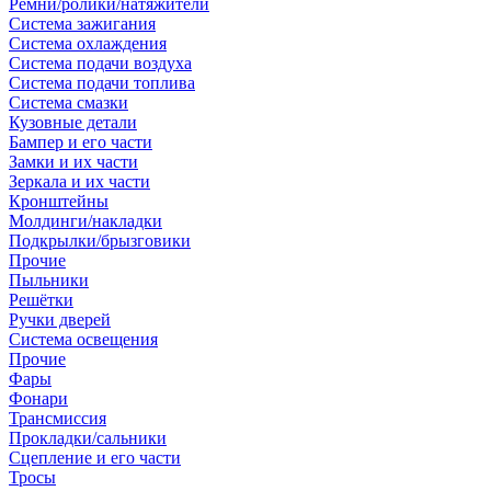
Ремни/ролики/натяжители
Система зажигания
Система охлаждения
Система подачи воздуха
Система подачи топлива
Система смазки
Кузовные детали
Бампер и его части
Замки и их части
Зеркала и их части
Кронштейны
Молдинги/накладки
Подкрылки/брызговики
Прочие
Пыльники
Решётки
Ручки дверей
Система освещения
Прочие
Фары
Фонари
Трансмиссия
Прокладки/сальники
Сцепление и его части
Тросы