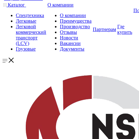
Каталог
О компании
По
Спецтехника
О компании
Легковые
Преимущества
Легковой
Производство
Где
Партнерам
коммерческий
Отзывы
купить
транспорт
Новости
(LCV)
Вакансии
Грузовые
Документы