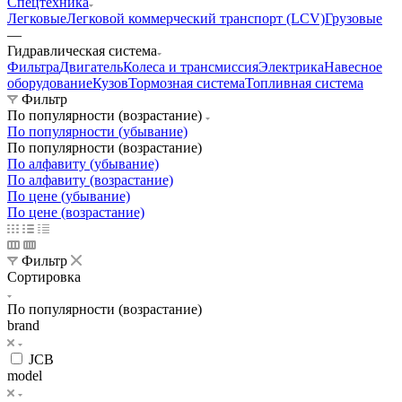
Спецтехника
Легковые
Легковой коммерческий транспорт (LCV)
Грузовые
—
Гидравлическая система
Фильтра
Двигатель
Колеса и трансмиссия
Электрика
Навесное
оборудование
Кузов
Тормозная система
Топливная система
Фильтр
По популярности (возрастание)
По популярности (убывание)
По популярности (возрастание)
По алфавиту (убывание)
По алфавиту (возрастание)
По цене (убывание)
По цене (возрастание)
Фильтр
Сортировка
По популярности (возрастание)
brand
JCB
model