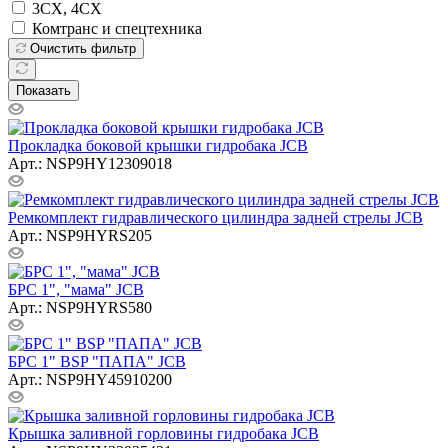
3CX, 4CX
Комтранс и спецтехника
Очистить фильтр
Показать
Прокладка боковой крышки гидробака JCB
Арт.: NSP9HY12309018
Ремкомплект гидравлического цилиндра задней стрелы JCB
Арт.: NSP9HYRS205
БРС 1", "мама" JCB
Арт.: NSP9HYRS580
БРС 1" BSP "ПАПА" JCB
Арт.: NSP9HY45910200
Крышка заливной горловины гидробака JCB