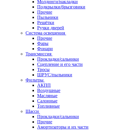
Молдинги/накладки
Подкрылки/брызговики
Прочие
Пыльники
Решётки
Ручки дверей
Система освещения
Прочие
Фары
Фонари
Трансмиссия
Прокладки/сальники
Сцепление и его части
Тросы
ШРУС/пыльники
Фильтры
АКПП
Воздушные
Масляные
Салонные
Топливные
Шасси
Прокладки/сальники
Прочие
Амортизаторы и их части