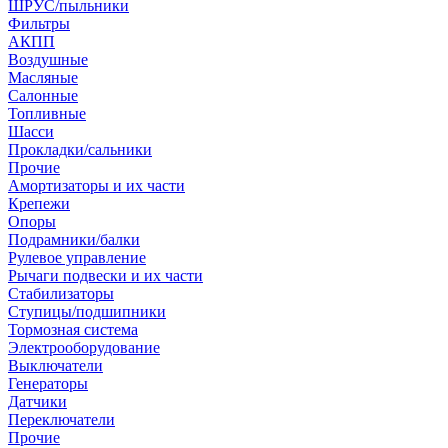
ШРУС/пыльники
Фильтры
АКПП
Воздушные
Масляные
Салонные
Топливные
Шасси
Прокладки/сальники
Прочие
Амортизаторы и их части
Крепежи
Опоры
Подрамники/балки
Рулевое управление
Рычаги подвески и их части
Стабилизаторы
Ступицы/подшипники
Тормозная система
Электрооборудование
Выключатели
Генераторы
Датчики
Переключатели
Прочие