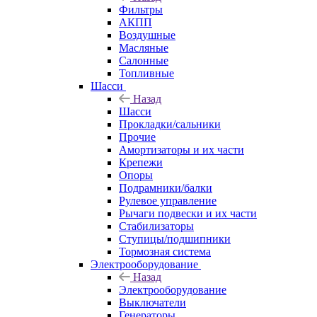
Фильтры
АКПП
Воздушные
Масляные
Салонные
Топливные
Шасси
Назад
Шасси
Прокладки/сальники
Прочие
Амортизаторы и их части
Крепежи
Опоры
Подрамники/балки
Рулевое управление
Рычаги подвески и их части
Стабилизаторы
Ступицы/подшипники
Тормозная система
Электрооборудование
Назад
Электрооборудование
Выключатели
Генераторы