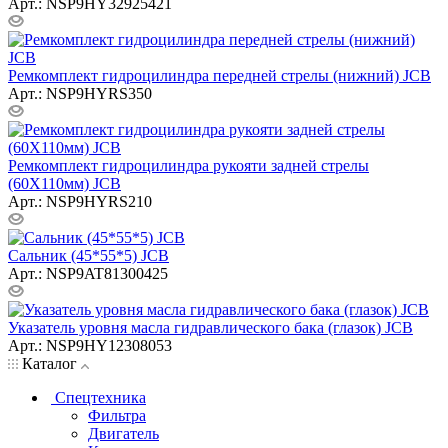
Арт.: NSP9HY32925421
Ремкомплект гидроцилиндра передней стрелы (нижний) JCB
Арт.: NSP9HYRS350
Ремкомплект гидроцилиндра рукояти задней стрелы
(60Х110мм) JCB
Арт.: NSP9HYRS210
Сальник (45*55*5) JCB
Арт.: NSP9AT81300425
Указатель уровня масла гидравлического бака (глазок) JCB
Арт.: NSP9HY12308053
Каталог
Спецтехника
Фильтра
Двигатель