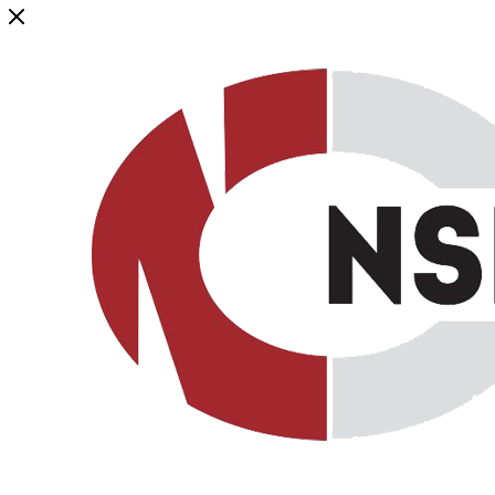
Генеральный дистрибьютор торговой марки NSP в России и ст