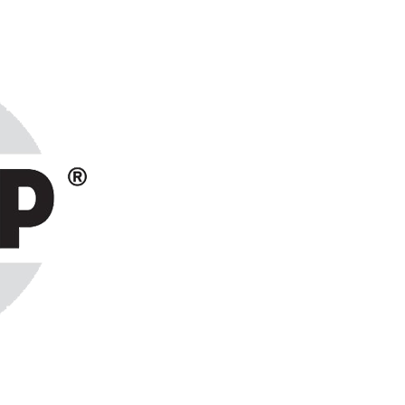
ранах СНГ