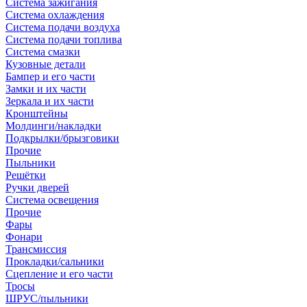
Система зажигания
Система охлаждения
Система подачи воздуха
Система подачи топлива
Система смазки
Кузовные детали
Бампер и его части
Замки и их части
Зеркала и их части
Кронштейны
Молдинги/накладки
Подкрылки/брызговики
Прочие
Пыльники
Решётки
Ручки дверей
Система освещения
Прочие
Фары
Фонари
Трансмиссия
Прокладки/сальники
Сцепление и его части
Тросы
ШРУС/пыльники