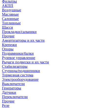
Фильтры
АКПП
Воздушные
Масляные
Салонные
Топливные
Шасси
Прокладки/сальники
Прочие
Амортизаторы и их части
Крепежи
Опоры
Подрамники/балки
Рулевое управление
Рычаги подвески и их части
Стабилизаторы
Ступицы/подшипники
Тормозная система
Электрооборудование
Выключатели
Генераторы
Датчики
Переключатели
Прочие
Реле