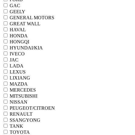
GAC
GEELY
GENERAL MOTORS
GREAT WALL
HAVAL
HONDA
HONGQI
HYUNDAI/KIA
IVECO
JAC
LADA
LEXUS
LIXIANG
MAZDA
MERCEDES
MITSUBISHI
NISSAN
PEUGEOT/CITROEN
RENAULT
SSANGYONG
TANK
TOYOTA