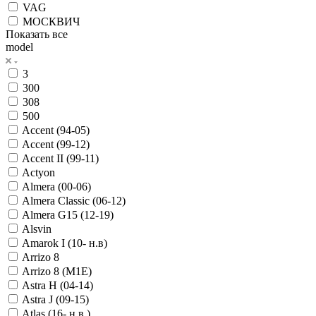
VAG
МОСКВИЧ
Показать все
model
3
300
308
500
Accent (94-05)
Accent (99-12)
Accent II (99-11)
Actyon
Almera (00-06)
Almera Classic (06-12)
Almera G15 (12-19)
Alsvin
Amarok I (10- н.в)
Arrizo 8
Arrizo 8 (M1E)
Astra H (04-14)
Astra J (09-15)
Atlas (16- н.в.)