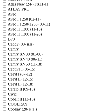
Atlas New (24-) FX11-J1
ATLAS PRO
Aveo
Aveo I T250 (02-11)
Aveo I T250/T255 (03-11)
Aveo II T300 (11-15)
Aveo II T300 (11-20)
B70
Caddy (03- н.в)
Camry
Camry XV30 (01-06)
Camry XV40 (06-11)
Camry XV50 (11-18)
Captiva I (06-15)
Cee'd I (07-12)
Cee'd II (12-15)
Cee'd II (12-18)
Cerato II (09-13)
Civic
Cobalt II (13-15)
COOLRAY
Coolray (20- н.в.)