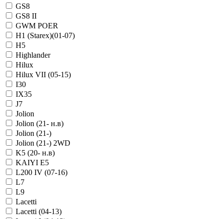
GS8
GS8 II
GWM POER
H1 (Starex)(01-07)
H5
Highlander
Hilux
Hilux VII (05-15)
I30
IX35
J7
Jolion
Jolion (21- н.в)
Jolion (21-)
Jolion (21-) 2WD
K5 (20- н.в)
KAIYI E5
L200 IV (07-16)
L7
L9
Lacetti
Lacetti (04-13)