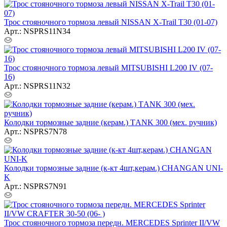
Трос стояночного тормоза левый NISSAN X-Trail T30 (01-07)
Арт.: NSPRS11N34
Трос стояночного тормоза левый MITSUBISHI L200 IV (07-
16)
Арт.: NSPRS11N32
Колодки тормозные задние (керам.) ТANK 300 (мех. ручник)
Арт.: NSPRS7N78
Колодки тормозные задниe (к-кт 4шт,керам.) CHANGAN UNI-
K
Арт.: NSPRS7N91
Трос стояночного тормоза передн. MERCEDES Sprinter II/VW