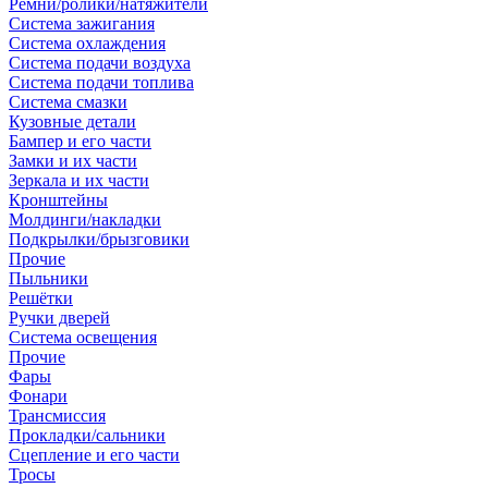
Ремни/ролики/натяжители
Система зажигания
Система охлаждения
Система подачи воздуха
Система подачи топлива
Система смазки
Кузовные детали
Бампер и его части
Замки и их части
Зеркала и их части
Кронштейны
Молдинги/накладки
Подкрылки/брызговики
Прочие
Пыльники
Решётки
Ручки дверей
Система освещения
Прочие
Фары
Фонари
Трансмиссия
Прокладки/сальники
Сцепление и его части
Тросы