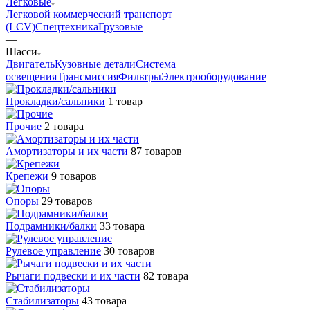
Легковые
Легковой коммерческий транспорт
(LCV)
Спецтехника
Грузовые
—
Шасси
Двигатель
Кузовные детали
Система
освещения
Трансмиссия
Фильтры
Электрооборудование
Прокладки/сальники
1 товар
Прочие
2 товара
Амортизаторы и их части
87 товаров
Крепежи
9 товаров
Опоры
29 товаров
Подрамники/балки
33 товара
Рулевое управление
30 товаров
Рычаги подвески и их части
82 товара
Стабилизаторы
43 товара