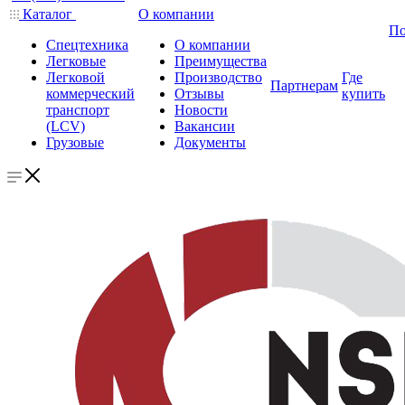
Каталог
О компании
По
Спецтехника
О компании
Легковые
Преимущества
Легковой
Производство
Где
Партнерам
коммерческий
Отзывы
купить
транспорт
Новости
(LCV)
Вакансии
Грузовые
Документы