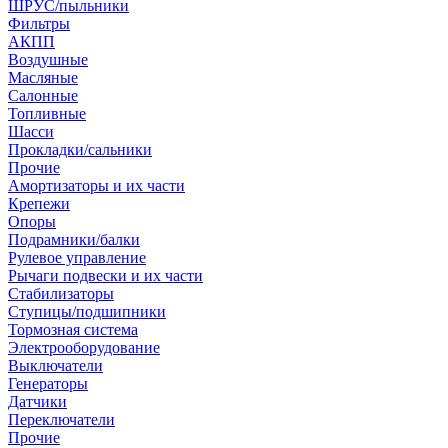
ШРУС/пыльники
Фильтры
АКПП
Воздушные
Масляные
Салонные
Топливные
Шасси
Прокладки/сальники
Прочие
Амортизаторы и их части
Крепежи
Опоры
Подрамники/балки
Рулевое управление
Рычаги подвески и их части
Стабилизаторы
Ступицы/подшипники
Тормозная система
Электрооборудование
Выключатели
Генераторы
Датчики
Переключатели
Прочие