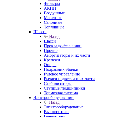
Фильтры
АКПП
Воздушные
Масляные
Салонные
Топливные
Шасси
Назад
Шасси
Прокладки/сальники
Прочие
Амортизаторы и их части
Крепежи
Опоры
Подрамники/балки
Рулевое управление
Рычаги подвески и их части
Стабилизаторы
Ступицы/подшипники
Тормозная система
Электрооборудование
Назад
Электрооборудование
Выключатели
Генераторы