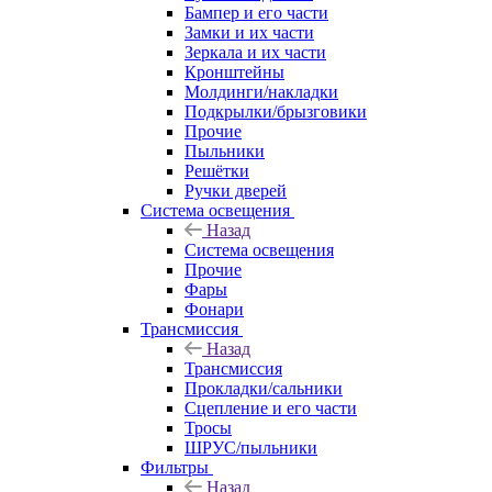
Бампер и его части
Замки и их части
Зеркала и их части
Кронштейны
Молдинги/накладки
Подкрылки/брызговики
Прочие
Пыльники
Решётки
Ручки дверей
Система освещения
Назад
Система освещения
Прочие
Фары
Фонари
Трансмиссия
Назад
Трансмиссия
Прокладки/сальники
Сцепление и его части
Тросы
ШРУС/пыльники
Фильтры
Назад