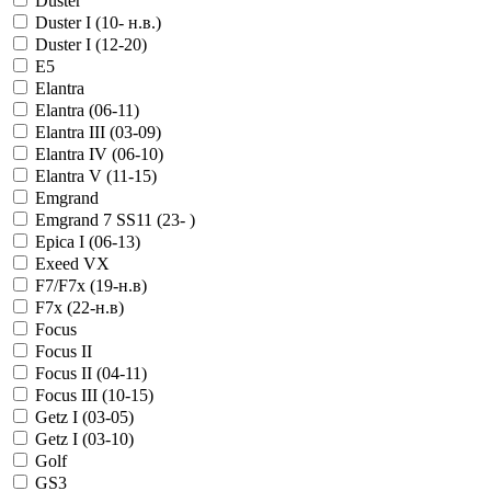
Duster
Duster I (10- н.в.)
Duster I (12-20)
E5
Elantra
Elantra (06-11)
Elantra III (03-09)
Elantra IV (06-10)
Elantra V (11-15)
Emgrand
Emgrand 7 SS11 (23- )
Epica I (06-13)
Exeed VX
F7/F7x (19-н.в)
F7x (22-н.в)
Focus
Focus II
Focus II (04-11)
Focus III (10-15)
Getz I (03-05)
Getz I (03-10)
Golf
GS3