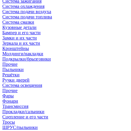
Система зажигания
Система охлаждения
Система подачи воздуха
Система подачи топлива
Система смазки
Кузовные детали
Бампер и его части
Замки и их части
Зеркала и их части
Кронштейны
Молдинги/накладки
Подкрылки/брызговики
Прочие
Пыльники
Решётки
Ручки дверей
Система освещения
Прочие
Фары
Фонари
Трансмиссия
Прокладки/сальники
Сцепление и его части
Тросы
ШРУС/пыльники