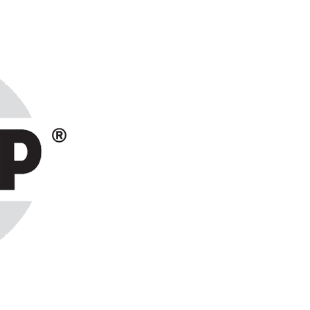
ранах СНГ