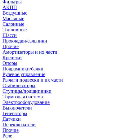
Фильтры
АКПП
Воздушные
Масляные
Салонные
Топливные
Шасси
Прокладки/сальники
Прочие
Амортизаторы и их части
Крепежи
Опоры
Подрамники/балки
Рулевое управление
Рычаги подвески и их части
Стабилизаторы
Ступицы/подшипники
Тормозная система
Электрооборудование
Выключатели
Генераторы
Датчики
Переключатели
Прочие
Реле