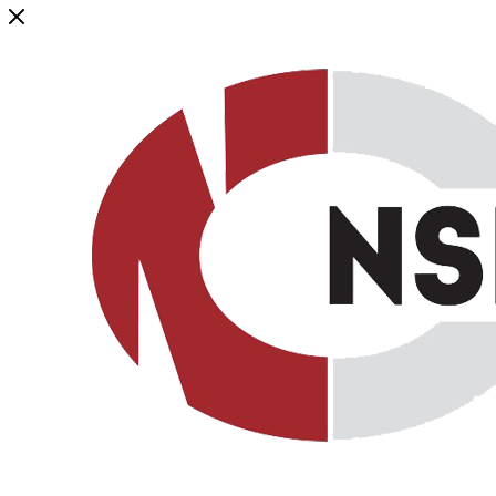
Генеральный дистрибьютор торговой марки NSP в России и ст