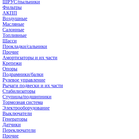
ШРУС/пыльники
Фильтры
АКПП
Воздушные
Масляные
Салонные
Топливные
Шасси
Прокладки/сальники
Прочие
Амортизаторы и их части
Крепежи
Опоры
Подрамники/балки
Рулевое управление
Рычаги подвески и их части
Стабилизаторы
Ступицы/подшипники
Тормозная система
Электрооборудование
Выключатели
Генераторы
Датчики
Переключатели
Прочие