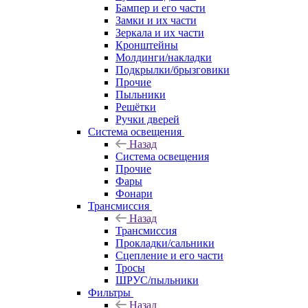
Бампер и его части
Замки и их части
Зеркала и их части
Кронштейны
Молдинги/накладки
Подкрылки/брызговики
Прочие
Пыльники
Решётки
Ручки дверей
Система освещения
Назад
Система освещения
Прочие
Фары
Фонари
Трансмиссия
Назад
Трансмиссия
Прокладки/сальники
Сцепление и его части
Тросы
ШРУС/пыльники
Фильтры
Назад