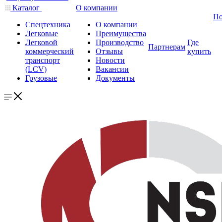
Каталог
О компании
По
Спецтехника
О компании
Легковые
Преимущества
Легковой
Производство
Где
Партнерам
коммерческий
Отзывы
купить
транспорт
Новости
(LCV)
Вакансии
Грузовые
Документы