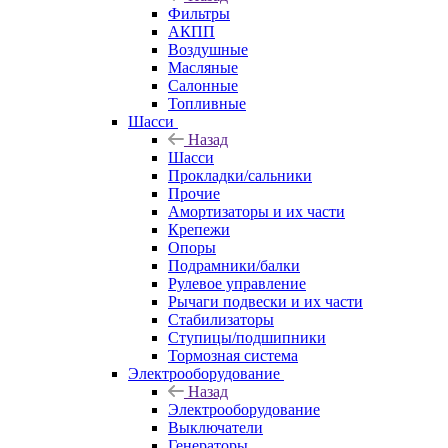
Фильтры
АКПП
Воздушные
Масляные
Салонные
Топливные
Шасси
Назад
Шасси
Прокладки/сальники
Прочие
Амортизаторы и их части
Крепежи
Опоры
Подрамники/балки
Рулевое управление
Рычаги подвески и их части
Стабилизаторы
Ступицы/подшипники
Тормозная система
Электрооборудование
Назад
Электрооборудование
Выключатели
Генераторы