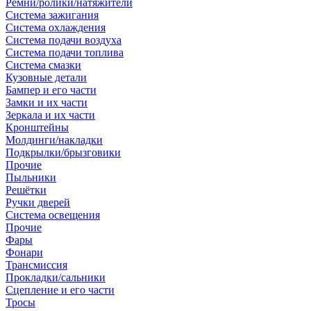
Ремни/ролики/натяжители
Система зажигания
Система охлаждения
Система подачи воздуха
Система подачи топлива
Система смазки
Кузовные детали
Бампер и его части
Замки и их части
Зеркала и их части
Кронштейны
Молдинги/накладки
Подкрылки/брызговики
Прочие
Пыльники
Решётки
Ручки дверей
Система освещения
Прочие
Фары
Фонари
Трансмиссия
Прокладки/сальники
Сцепление и его части
Тросы