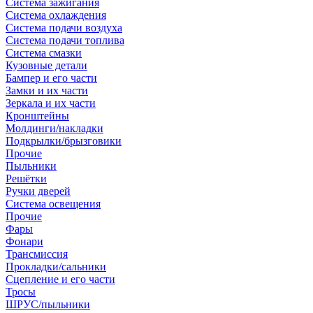
Система зажигания
Система охлаждения
Система подачи воздуха
Система подачи топлива
Система смазки
Кузовные детали
Бампер и его части
Замки и их части
Зеркала и их части
Кронштейны
Молдинги/накладки
Подкрылки/брызговики
Прочие
Пыльники
Решётки
Ручки дверей
Система освещения
Прочие
Фары
Фонари
Трансмиссия
Прокладки/сальники
Сцепление и его части
Тросы
ШРУС/пыльники