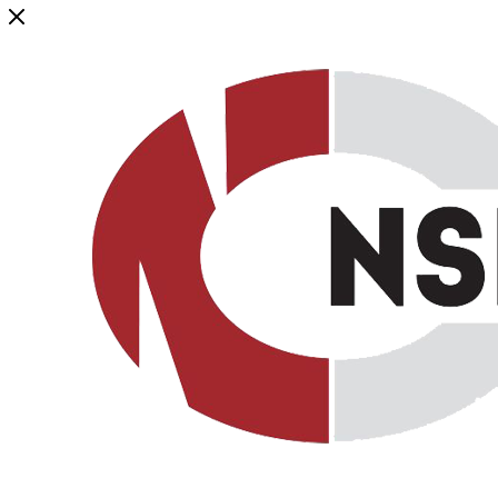
Генеральный дистрибьютор торговой марки NSP в России и ст