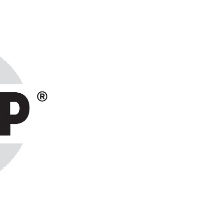
ранах СНГ