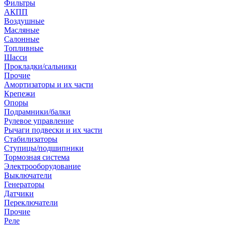
Фильтры
АКПП
Воздушные
Масляные
Салонные
Топливные
Шасси
Прокладки/сальники
Прочие
Амортизаторы и их части
Крепежи
Опоры
Подрамники/балки
Рулевое управление
Рычаги подвески и их части
Стабилизаторы
Ступицы/подшипники
Тормозная система
Электрооборудование
Выключатели
Генераторы
Датчики
Переключатели
Прочие
Реле