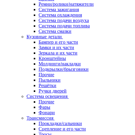
Ремни/ролики/натяжители
Система зажигания
Система охлаждения
Система подачи воздуха
Система подачи топлива
Система смазки
Кузовные детали
Бампер и его части
Замки и их части
Зеркала и их части
Кронштейны
Молдинги/накладки
Подкрылки/брызговики
Прочие
Пыльники
Решётки
Ручки дверей
Система освещения
Прочие
Фары
Фонари
Трансмиссия
Прокладки/сальники
Сцепление и его части
Тросы