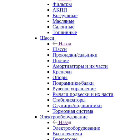
Фильтры
АКПП
Воздушные
Масляные
Салонные
Топливные
Шасси
Назад
Шасси
Прокладки/сальники
Прочие
Амортизаторы и их части
Крепежи
Опоры
Подрамники/балки
Рулевое управление
Рычаги подвески и их части
Стабилизаторы
Ступицы/подшипники
Тормозная система
Электрооборудование
Назад
Электрооборудование
Выключатели
Генераторы