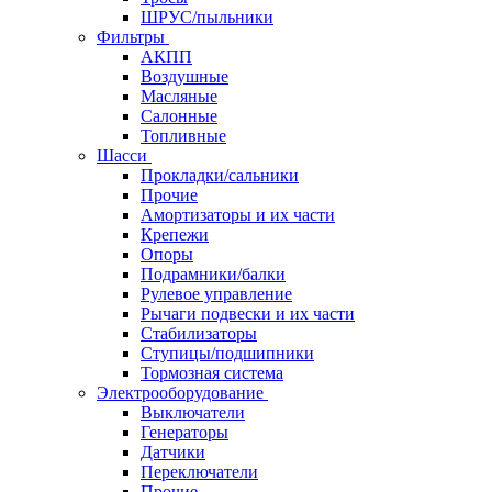
ШРУС/пыльники
Фильтры
АКПП
Воздушные
Масляные
Салонные
Топливные
Шасси
Прокладки/сальники
Прочие
Амортизаторы и их части
Крепежи
Опоры
Подрамники/балки
Рулевое управление
Рычаги подвески и их части
Стабилизаторы
Ступицы/подшипники
Тормозная система
Электрооборудование
Выключатели
Генераторы
Датчики
Переключатели
Прочие