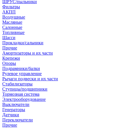
ШРУС/пыльники
Фильтры
АКПП
Воздушные
Масляные
Салонные
Топливные
Шасси
Прокладки/сальники
Прочие
Амортизаторы и их части
Крепежи
Опоры
Подрамники/балки
Рулевое управление
Рычаги подвески и их части
Стабилизаторы
Ступицы/подшипники
Тормозная система
Электрооборудование
Выключатели
Генераторы
Датчики
Переключатели
Прочие