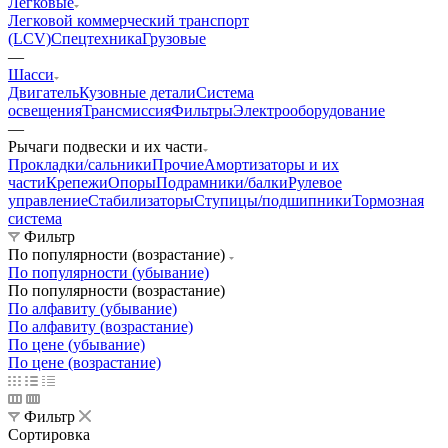
Легковые
Легковой коммерческий транспорт
(LCV)
Спецтехника
Грузовые
—
Шасси
Двигатель
Кузовные детали
Система
освещения
Трансмиссия
Фильтры
Электрооборудование
—
Рычаги подвески и их части
Прокладки/сальники
Прочие
Амортизаторы и их
части
Крепежи
Опоры
Подрамники/балки
Рулевое
управление
Стабилизаторы
Ступицы/подшипники
Тормозная
система
Фильтр
По популярности (возрастание)
По популярности (убывание)
По популярности (возрастание)
По алфавиту (убывание)
По алфавиту (возрастание)
По цене (убывание)
По цене (возрастание)
Фильтр
Сортировка