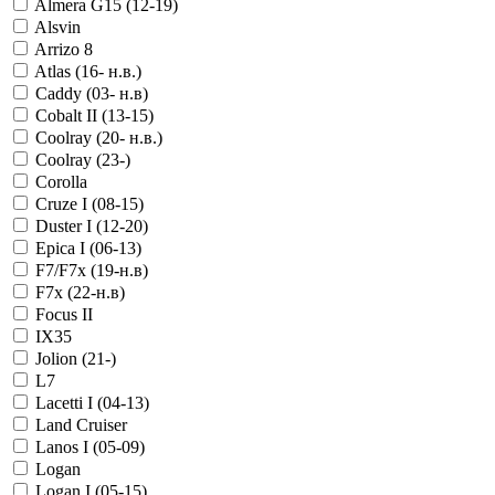
Almera G15 (12-19)
Alsvin
Arrizo 8
Atlas (16- н.в.)
Caddy (03- н.в)
Cobalt II (13-15)
Coolray (20- н.в.)
Coolray (23-)
Corolla
Cruze I (08-15)
Duster I (12-20)
Epica I (06-13)
F7/F7x (19-н.в)
F7x (22-н.в)
Focus II
IX35
Jolion (21-)
L7
Lacetti I (04-13)
Land Cruiser
Lanos I (05-09)
Logan
Logan I (05-15)