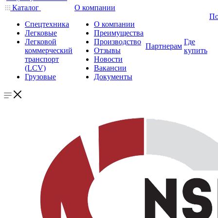
Каталог
О компании
По
Спецтехника
О компании
Легковые
Преимущества
Легковой
Производство
Где
Партнерам
коммерческий
Отзывы
купить
транспорт
Новости
(LCV)
Вакансии
Грузовые
Документы