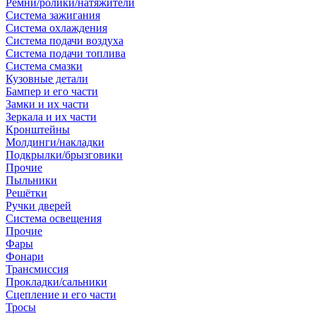
Ремни/ролики/натяжители
Система зажигания
Система охлаждения
Система подачи воздуха
Система подачи топлива
Система смазки
Кузовные детали
Бампер и его части
Замки и их части
Зеркала и их части
Кронштейны
Молдинги/накладки
Подкрылки/брызговики
Прочие
Пыльники
Решётки
Ручки дверей
Система освещения
Прочие
Фары
Фонари
Трансмиссия
Прокладки/сальники
Сцепление и его части
Тросы