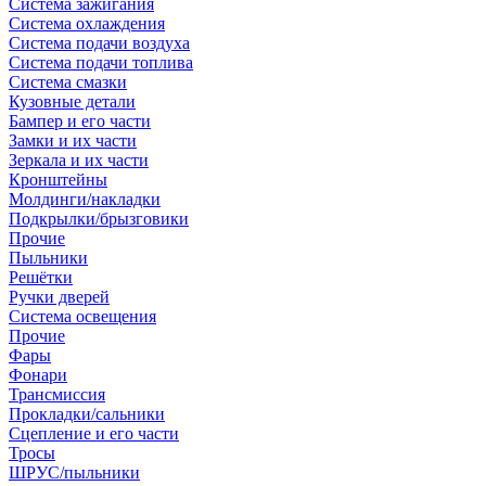
Система зажигания
Система охлаждения
Система подачи воздуха
Система подачи топлива
Система смазки
Кузовные детали
Бампер и его части
Замки и их части
Зеркала и их части
Кронштейны
Молдинги/накладки
Подкрылки/брызговики
Прочие
Пыльники
Решётки
Ручки дверей
Система освещения
Прочие
Фары
Фонари
Трансмиссия
Прокладки/сальники
Сцепление и его части
Тросы
ШРУС/пыльники