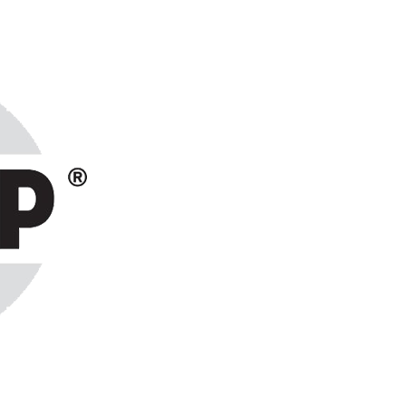
ранах СНГ