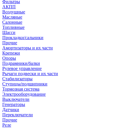
Фильтры
АКПП
Воздушные
Масляные
Салонные
Топливные
Шасси
Прокладки/сальники
Прочие
Амортизаторы и их части
Крепежи
Опоры
Подрамники/балки
Рулевое управление
Рычаги подвески и их части
Стабилизаторы
Ступицы/подшипники
Тормозная система
Электрооборудование
Выключатели
Генераторы
Датчики
Переключатели
Прочие
Реле