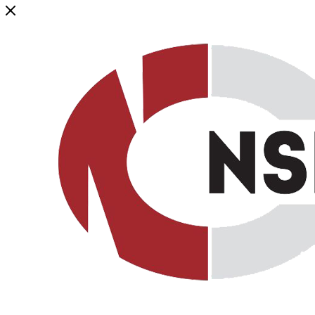
Генеральный дистрибьютор торговой марки NSP в России и ст