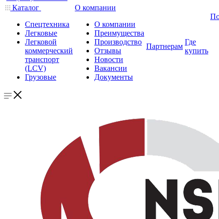
Каталог
О компании
По
Спецтехника
О компании
Легковые
Преимущества
Легковой
Производство
Где
Партнерам
коммерческий
Отзывы
купить
транспорт
Новости
(LCV)
Вакансии
Грузовые
Документы