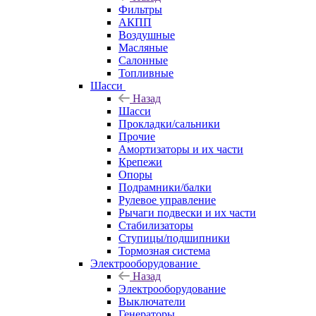
Фильтры
АКПП
Воздушные
Масляные
Салонные
Топливные
Шасси
Назад
Шасси
Прокладки/сальники
Прочие
Амортизаторы и их части
Крепежи
Опоры
Подрамники/балки
Рулевое управление
Рычаги подвески и их части
Стабилизаторы
Ступицы/подшипники
Тормозная система
Электрооборудование
Назад
Электрооборудование
Выключатели
Генераторы