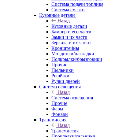
Система подачи топлива
Система смазки
Кузовные детали
Назад
Кузовные детали
Бампер и его части
Замки и их части
Зеркала и их части
Кронштейны
Молдинги/накладки
Подкрылки/брызговики
Прочие
Пыльники
Решётки
Ручки дверей
Система освещения
Назад
Система освещения
Прочие
Фары
Фонари
Трансмиссия
Назад
Трансмиссия
Прокладки/сальники