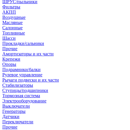
ШРУС/пыльники
Фильтры
АКПП
Воздушные
Масляные
Салонные
Топливные
Шасси
Прокладки/сальники
Прочие
Амортизаторы и их части
Крепежи
Опоры
Подрамники/балки
Рулевое управление
Рычаги подвески и их части
Стабилизаторы
Ступицы/подшипники
Тормозная система
Электрооборудование
Выключатели
Генераторы
Датчики
Переключатели
Прочие