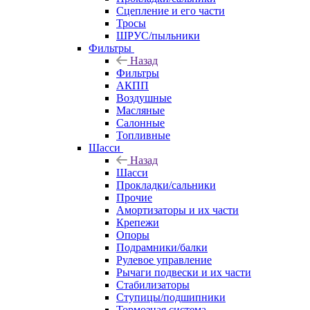
Сцепление и его части
Тросы
ШРУС/пыльники
Фильтры
Назад
Фильтры
АКПП
Воздушные
Масляные
Салонные
Топливные
Шасси
Назад
Шасси
Прокладки/сальники
Прочие
Амортизаторы и их части
Крепежи
Опоры
Подрамники/балки
Рулевое управление
Рычаги подвески и их части
Стабилизаторы
Ступицы/подшипники
Тормозная система