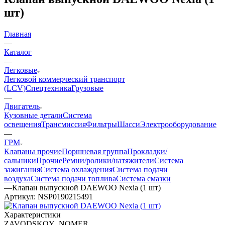
шт)
Главная
—
Каталог
—
Легковые
Легковой коммерческий транспорт
(LCV)
Спецтехника
Грузовые
—
Двигатель
Кузовные детали
Система
освещения
Трансмиссия
Фильтры
Шасси
Электрооборудование
—
ГРМ
Клапаны прочие
Поршневая группа
Прокладки/
сальники
Прочие
Ремни/ролики/натяжители
Система
зажигания
Система охлаждения
Система подачи
воздуха
Система подачи топлива
Система смазки
—
Клапан выпускной DAEWOO Nexia (1 шт)
Артикул:
NSP0190215491
Характеристики
ZAVODSKOY_NOMER