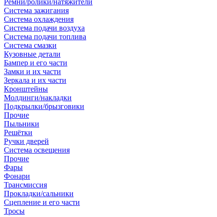
Ремни/ролики/натяжители
Система зажигания
Система охлаждения
Система подачи воздуха
Система подачи топлива
Система смазки
Кузовные детали
Бампер и его части
Замки и их части
Зеркала и их части
Кронштейны
Молдинги/накладки
Подкрылки/брызговики
Прочие
Пыльники
Решётки
Ручки дверей
Система освещения
Прочие
Фары
Фонари
Трансмиссия
Прокладки/сальники
Сцепление и его части
Тросы