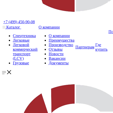
+7 (499) 450-90-08
Каталог
О компании
По
Спецтехника
О компании
Легковые
Преимущества
Легковой
Производство
Где
Партнерам
коммерческий
Отзывы
купить
транспорт
Новости
(LCV)
Вакансии
Грузовые
Документы