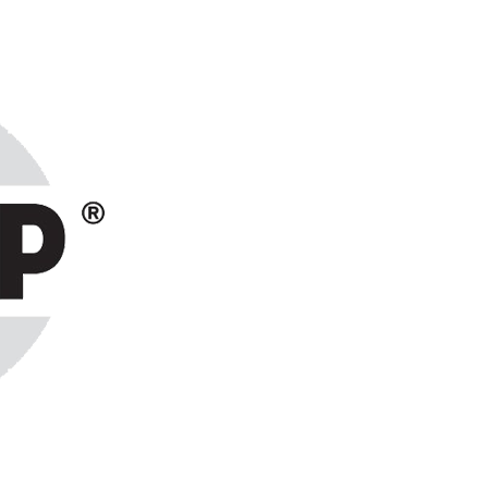
ранах СНГ