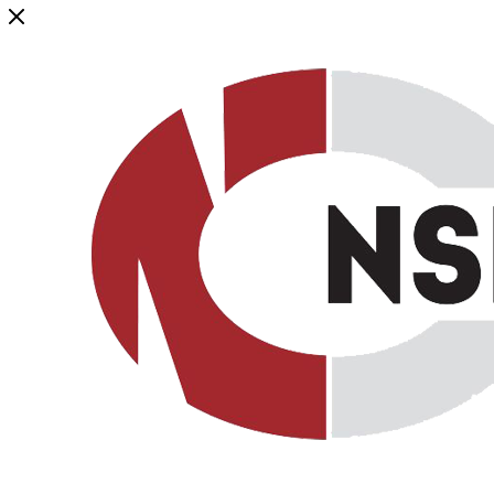
Генеральный дистрибьютор торговой марки NSP в России и ст