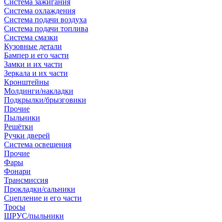
Система зажигания
Система охлаждения
Система подачи воздуха
Система подачи топлива
Система смазки
Кузовные детали
Бампер и его части
Замки и их части
Зеркала и их части
Кронштейны
Молдинги/накладки
Подкрылки/брызговики
Прочие
Пыльники
Решётки
Ручки дверей
Система освещения
Прочие
Фары
Фонари
Трансмиссия
Прокладки/сальники
Сцепление и его части
Тросы
ШРУС/пыльники