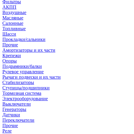
Фильтры
АКПП
Воздушные
Масляные
Салонные
Топливные
Шасси
Прокладки/сальники
Прочие
Амортизаторы и их части
Крепежи
Опоры
Подрамники/балки
Рулевое управление
Рычаги подвески и их части
Стабилизаторы
Ступицы/подшипники
Тормозная система
Электрооборудование
Выключатели
Генераторы
Датчики
Переключатели
Прочие
Реле