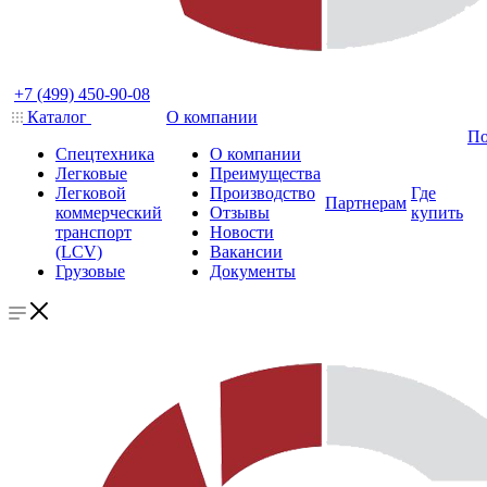
+7 (499) 450-90-08
Каталог
О компании
По
Спецтехника
О компании
Легковые
Преимущества
Легковой
Производство
Где
Партнерам
коммерческий
Отзывы
купить
транспорт
Новости
(LCV)
Вакансии
Грузовые
Документы