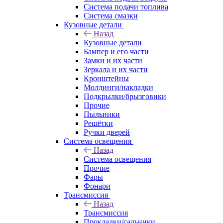
Система подачи топлива
Система смазки
Кузовные детали
Назад
Кузовные детали
Бампер и его части
Замки и их части
Зеркала и их части
Кронштейны
Молдинги/накладки
Подкрылки/брызговики
Прочие
Пыльники
Решётки
Ручки дверей
Система освещения
Назад
Система освещения
Прочие
Фары
Фонари
Трансмиссия
Назад
Трансмиссия
Прокладки/сальники