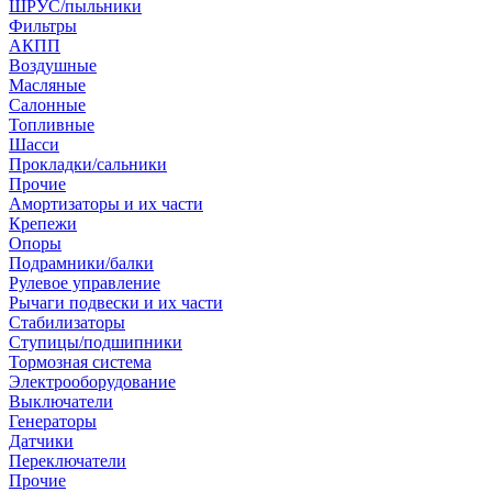
ШРУС/пыльники
Фильтры
АКПП
Воздушные
Масляные
Салонные
Топливные
Шасси
Прокладки/сальники
Прочие
Амортизаторы и их части
Крепежи
Опоры
Подрамники/балки
Рулевое управление
Рычаги подвески и их части
Стабилизаторы
Ступицы/подшипники
Тормозная система
Электрооборудование
Выключатели
Генераторы
Датчики
Переключатели
Прочие