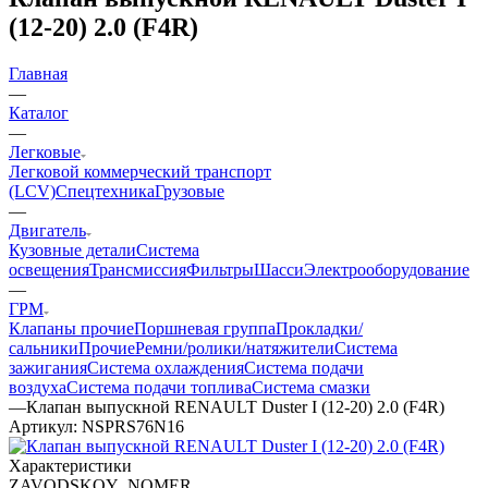
(12-20) 2.0 (F4R)
Главная
—
Каталог
—
Легковые
Легковой коммерческий транспорт
(LCV)
Спецтехника
Грузовые
—
Двигатель
Кузовные детали
Система
освещения
Трансмиссия
Фильтры
Шасси
Электрооборудование
—
ГРМ
Клапаны прочие
Поршневая группа
Прокладки/
сальники
Прочие
Ремни/ролики/натяжители
Система
зажигания
Система охлаждения
Система подачи
воздуха
Система подачи топлива
Система смазки
—
Клапан выпускной RENAULT Duster I (12-20) 2.0 (F4R)
Артикул:
NSPRS76N16
Характеристики
ZAVODSKOY_NOMER