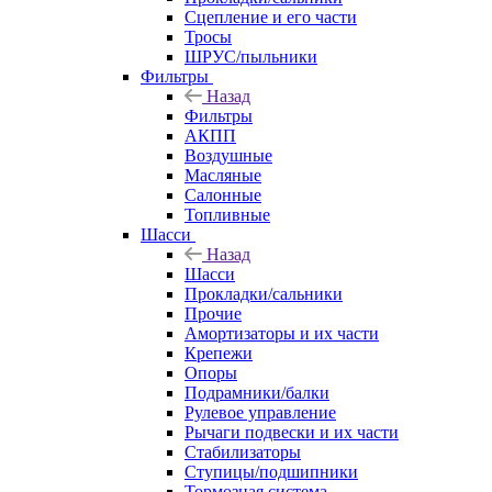
Сцепление и его части
Тросы
ШРУС/пыльники
Фильтры
Назад
Фильтры
АКПП
Воздушные
Масляные
Салонные
Топливные
Шасси
Назад
Шасси
Прокладки/сальники
Прочие
Амортизаторы и их части
Крепежи
Опоры
Подрамники/балки
Рулевое управление
Рычаги подвески и их части
Стабилизаторы
Ступицы/подшипники
Тормозная система