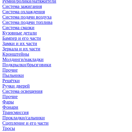
Ремни/ролики/натяжители
Система зажигания
Система охлаждения
Система подачи воздуха
Система подачи топлива
Система смазки
Кузовные детали
Бампер и его части
Замки и их части
Зеркала и их части
Кронштейны
Молдинги/накладки
Подкрылки/брызговики
Прочие
Пыльники
Решётки
Ручки дверей
Система освещения
Прочие
Фары
Фонари
Трансмиссия
Прокладки/сальники
Сцепление и его части
Тросы