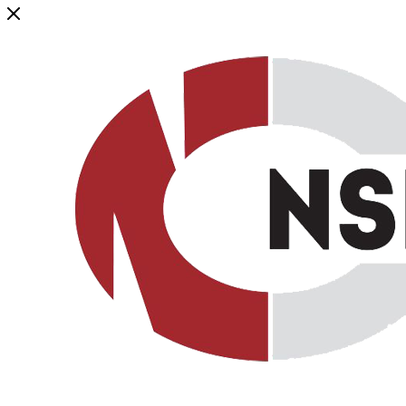
Генеральный дистрибьютор торговой марки NSP в России и ст