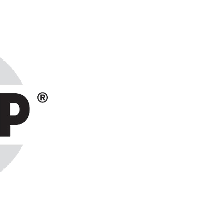
ранах СНГ