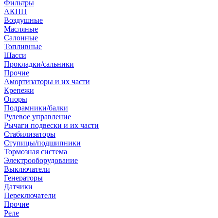
Фильтры
АКПП
Воздушные
Масляные
Салонные
Топливные
Шасси
Прокладки/сальники
Прочие
Амортизаторы и их части
Крепежи
Опоры
Подрамники/балки
Рулевое управление
Рычаги подвески и их части
Стабилизаторы
Ступицы/подшипники
Тормозная система
Электрооборудование
Выключатели
Генераторы
Датчики
Переключатели
Прочие
Реле