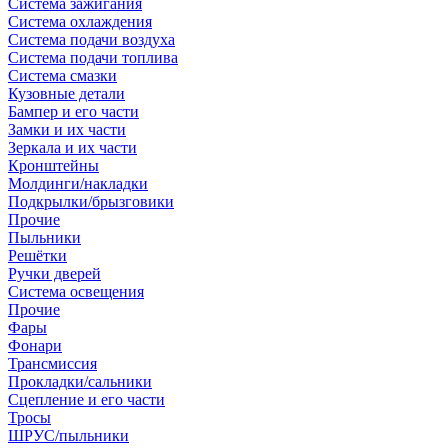
Система зажигания
Система охлаждения
Система подачи воздуха
Система подачи топлива
Система смазки
Кузовные детали
Бампер и его части
Замки и их части
Зеркала и их части
Кронштейны
Молдинги/накладки
Подкрылки/брызговики
Прочие
Пыльники
Решётки
Ручки дверей
Система освещения
Прочие
Фары
Фонари
Трансмиссия
Прокладки/сальники
Сцепление и его части
Тросы
ШРУС/пыльники