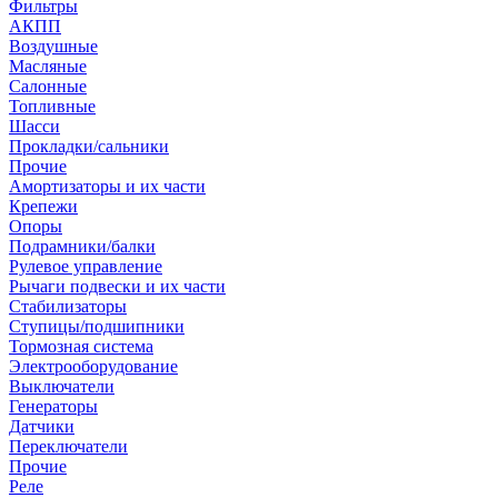
Фильтры
АКПП
Воздушные
Масляные
Салонные
Топливные
Шасси
Прокладки/сальники
Прочие
Амортизаторы и их части
Крепежи
Опоры
Подрамники/балки
Рулевое управление
Рычаги подвески и их части
Стабилизаторы
Ступицы/подшипники
Тормозная система
Электрооборудование
Выключатели
Генераторы
Датчики
Переключатели
Прочие
Реле