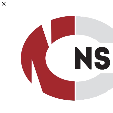
Генеральный дистрибьютор торговой марки NSP в России и ст