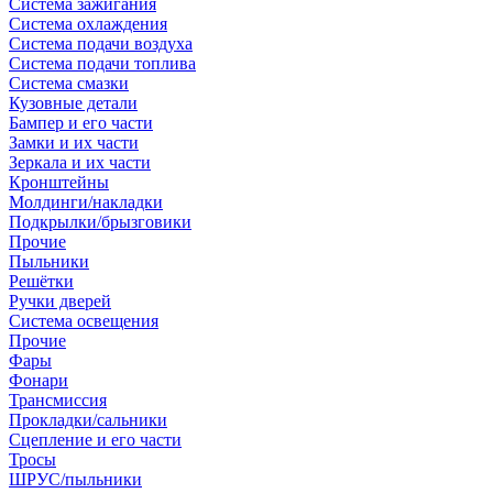
Система зажигания
Система охлаждения
Система подачи воздуха
Система подачи топлива
Система смазки
Кузовные детали
Бампер и его части
Замки и их части
Зеркала и их части
Кронштейны
Молдинги/накладки
Подкрылки/брызговики
Прочие
Пыльники
Решётки
Ручки дверей
Система освещения
Прочие
Фары
Фонари
Трансмиссия
Прокладки/сальники
Сцепление и его части
Тросы
ШРУС/пыльники