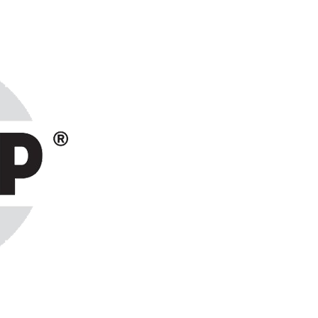
ранах СНГ