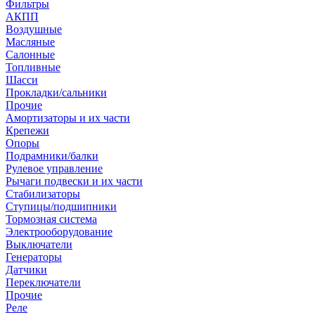
Фильтры
АКПП
Воздушные
Масляные
Салонные
Топливные
Шасси
Прокладки/сальники
Прочие
Амортизаторы и их части
Крепежи
Опоры
Подрамники/балки
Рулевое управление
Рычаги подвески и их части
Стабилизаторы
Ступицы/подшипники
Тормозная система
Электрооборудование
Выключатели
Генераторы
Датчики
Переключатели
Прочие
Реле