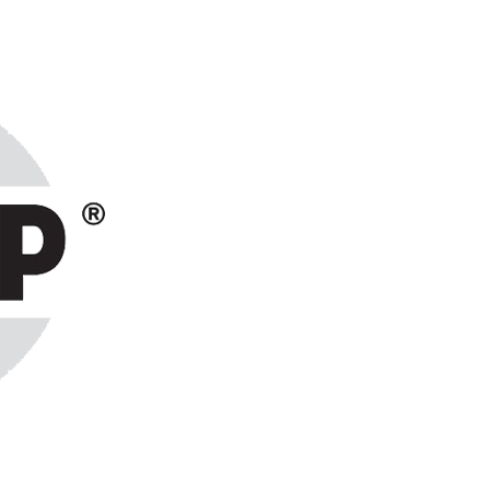
ранах СНГ