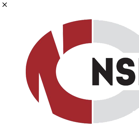
Генеральный дистрибьютор торговой марки NSP в России и ст