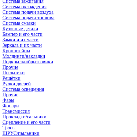
Система зажигания
Система охлаждения
Система подачи воздуха
Система подачи топлива
Система смазки
Кузовные детали
Бампер и его части
Замки и их части
Зеркала и их части
Кронштейны
Молдинги/накладки
Подкрылки/брызговики
Прочие
Пыльники
Решётки
Ручки дверей
Система освещения
Прочие
Фары
Фонари
Трансмиссия
Прокладки/сальники
Сцепление и его части
Тросы
ШРУС/пыльники