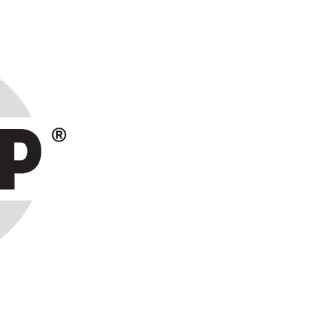
ранах СНГ