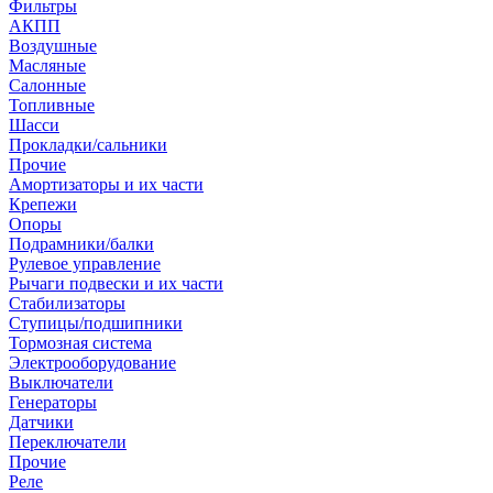
Фильтры
АКПП
Воздушные
Масляные
Салонные
Топливные
Шасси
Прокладки/сальники
Прочие
Амортизаторы и их части
Крепежи
Опоры
Подрамники/балки
Рулевое управление
Рычаги подвески и их части
Стабилизаторы
Ступицы/подшипники
Тормозная система
Электрооборудование
Выключатели
Генераторы
Датчики
Переключатели
Прочие
Реле