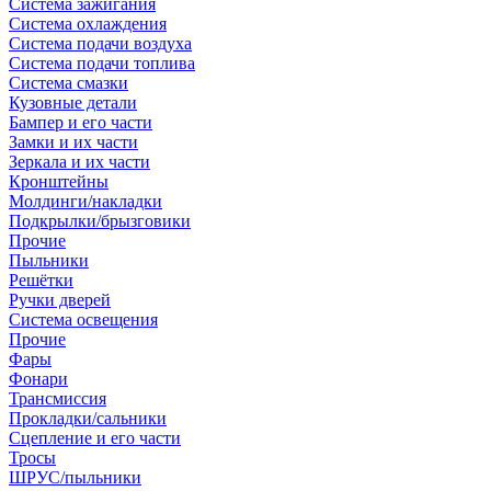
Система зажигания
Система охлаждения
Система подачи воздуха
Система подачи топлива
Система смазки
Кузовные детали
Бампер и его части
Замки и их части
Зеркала и их части
Кронштейны
Молдинги/накладки
Подкрылки/брызговики
Прочие
Пыльники
Решётки
Ручки дверей
Система освещения
Прочие
Фары
Фонари
Трансмиссия
Прокладки/сальники
Сцепление и его части
Тросы
ШРУС/пыльники