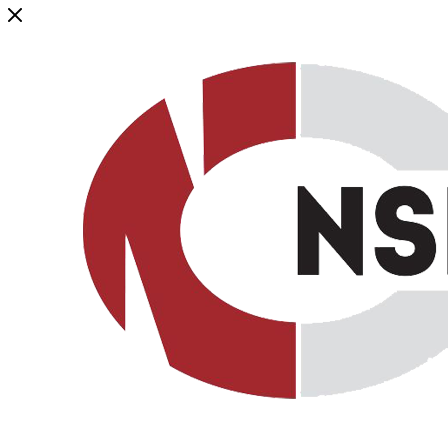
Генеральный дистрибьютор торговой марки NSP в России и ст