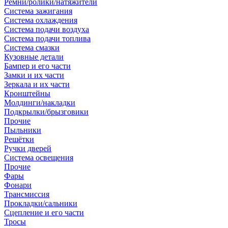
Ремни/ролики/натяжители
Система зажигания
Система охлаждения
Система подачи воздуха
Система подачи топлива
Система смазки
Кузовные детали
Бампер и его части
Замки и их части
Зеркала и их части
Кронштейны
Молдинги/накладки
Подкрылки/брызговики
Прочие
Пыльники
Решётки
Ручки дверей
Система освещения
Прочие
Фары
Фонари
Трансмиссия
Прокладки/сальники
Сцепление и его части
Тросы