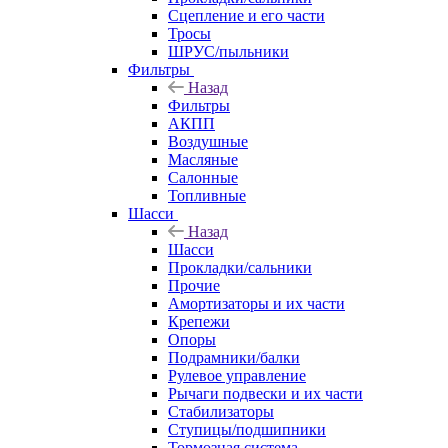
Сцепление и его части
Тросы
ШРУС/пыльники
Фильтры
Назад
Фильтры
АКПП
Воздушные
Масляные
Салонные
Топливные
Шасси
Назад
Шасси
Прокладки/сальники
Прочие
Амортизаторы и их части
Крепежи
Опоры
Подрамники/балки
Рулевое управление
Рычаги подвески и их части
Стабилизаторы
Ступицы/подшипники
Тормозная система