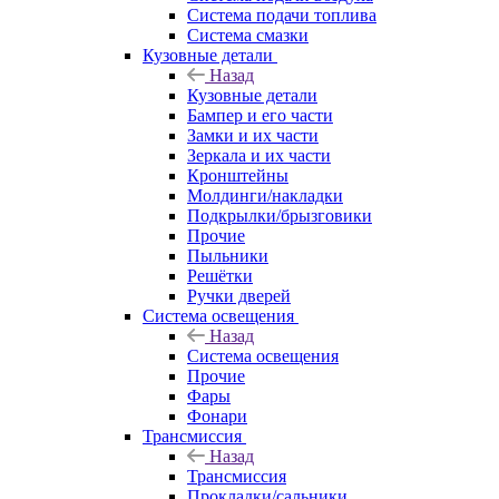
Система подачи топлива
Система смазки
Кузовные детали
Назад
Кузовные детали
Бампер и его части
Замки и их части
Зеркала и их части
Кронштейны
Молдинги/накладки
Подкрылки/брызговики
Прочие
Пыльники
Решётки
Ручки дверей
Система освещения
Назад
Система освещения
Прочие
Фары
Фонари
Трансмиссия
Назад
Трансмиссия
Прокладки/сальники