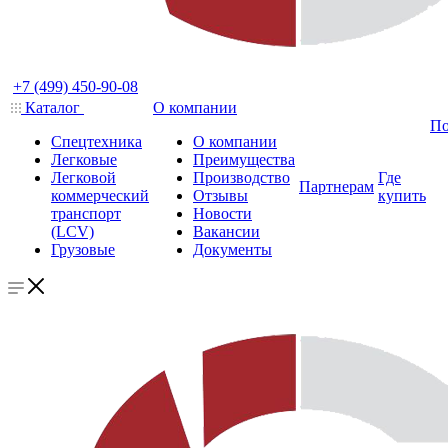
+7 (499) 450-90-08
Каталог
О компании
По
Спецтехника
О компании
Легковые
Преимущества
Легковой
Производство
Где
Партнерам
коммерческий
Отзывы
купить
транспорт
Новости
(LCV)
Вакансии
Грузовые
Документы