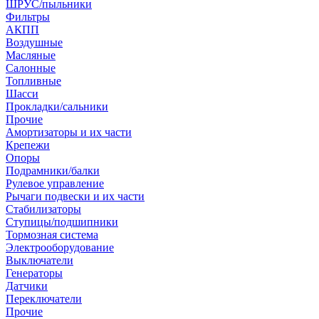
ШРУС/пыльники
Фильтры
АКПП
Воздушные
Масляные
Салонные
Топливные
Шасси
Прокладки/сальники
Прочие
Амортизаторы и их части
Крепежи
Опоры
Подрамники/балки
Рулевое управление
Рычаги подвески и их части
Стабилизаторы
Ступицы/подшипники
Тормозная система
Электрооборудование
Выключатели
Генераторы
Датчики
Переключатели
Прочие