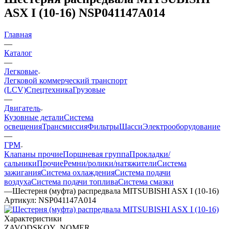
ASX I (10-16) NSP041147A014
Главная
—
Каталог
—
Легковые
Легковой коммерческий транспорт
(LCV)
Спецтехника
Грузовые
—
Двигатель
Кузовные детали
Система
освещения
Трансмиссия
Фильтры
Шасси
Электрооборудование
—
ГРМ
Клапаны прочие
Поршневая группа
Прокладки/
сальники
Прочие
Ремни/ролики/натяжители
Система
зажигания
Система охлаждения
Система подачи
воздуха
Система подачи топлива
Система смазки
—
Шестерня (муфта) распредвала MITSUBISHI ASX I (10-16)
Артикул:
NSP041147A014
Характеристики
ZAVODSKOY_NOMER