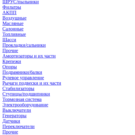
ШРУС/пыльники
Фильтры
АКПП
Воздушные
Масляные
Салонные
Топливные
Шасси
Прокладки/сальники
Прочие
Амортизаторы и их части
Крепежи
Опоры
Подрамники/балки
Рулевое управление
Рычаги подвески и их части
Стабилизаторы
Ступицы/подшипники
Тормозная система
Электрооборудование
Выключатели
Генераторы
Датчики
Переключатели
Прочие