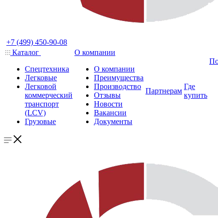
+7 (499) 450-90-08
Каталог
О компании
По
Спецтехника
О компании
Легковые
Преимущества
Легковой
Производство
Где
Партнерам
коммерческий
Отзывы
купить
транспорт
Новости
(LCV)
Вакансии
Грузовые
Документы