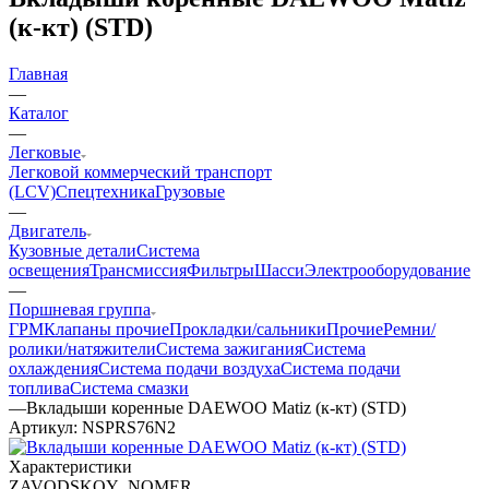
(к-кт) (STD)
Главная
—
Каталог
—
Легковые
Легковой коммерческий транспорт
(LCV)
Спецтехника
Грузовые
—
Двигатель
Кузовные детали
Система
освещения
Трансмиссия
Фильтры
Шасси
Электрооборудование
—
Поршневая группа
ГРМ
Клапаны прочие
Прокладки/сальники
Прочие
Ремни/
ролики/натяжители
Система зажигания
Система
охлаждения
Система подачи воздуха
Система подачи
топлива
Система смазки
—
Вкладыши коренные DAEWOO Matiz (к-кт) (STD)
Артикул:
NSPRS76N2
Характеристики
ZAVODSKOY_NOMER