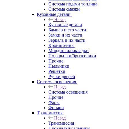
Система подачи топлива
Система смазки
Кузовные детали
Назад
Кузовные детали
Бампер и его части
Замки и их части
Зеркала и их части
Кронштейны
Молдинги/накладки
Подкрылки/брызговики
Прочие
Пыльники
Решётки
Ручки дверей
Система освещения
Назад
Система освещения
Прочие
Фары
Фонари
Трансмиссия
Назад
Трансмиссия
Прокладки/сальники