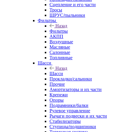
Сцепление и его части
Тросы
ШРУС/пыльники
Фильтры
Назад
Фильтры
АКПП
Воздушные
Масляные
Салонные
Топливные
Шасси
Назад
Шасси
Прокладки/сальники
Прочие
Амортизаторы и их части
Крепежи
Опоры
Подрамники/балки
Рулевое управление
Рычаги подвески и их части
Стабилизаторы
Ступицы/подшипники
Тормозная система