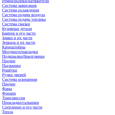
Ремни/ролики/натяжители
Система зажигания
Система охлаждения
Система подачи воздуха
Система подачи топлива
Система смазки
Кузовные детали
Бампер и его части
Замки и их части
Зеркала и их части
Кронштейны
Молдинги/накладки
Подкрылки/брызговики
Прочие
Пыльники
Решётки
Ручки дверей
Система освещения
Прочие
Фары
Фонари
Трансмиссия
Прокладки/сальники
Сцепление и его части
Тросы