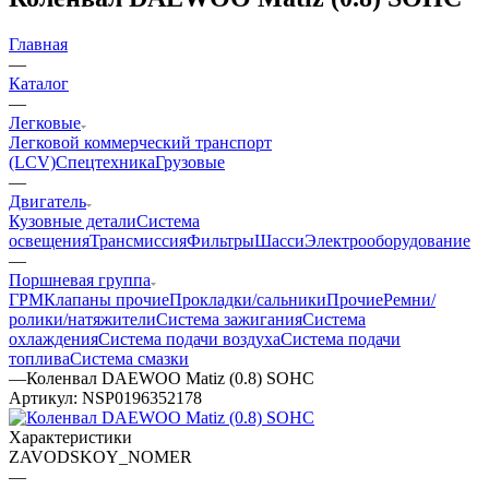
Главная
—
Каталог
—
Легковые
Легковой коммерческий транспорт
(LCV)
Спецтехника
Грузовые
—
Двигатель
Кузовные детали
Система
освещения
Трансмиссия
Фильтры
Шасси
Электрооборудование
—
Поршневая группа
ГРМ
Клапаны прочие
Прокладки/сальники
Прочие
Ремни/
ролики/натяжители
Система зажигания
Система
охлаждения
Система подачи воздуха
Система подачи
топлива
Система смазки
—
Коленвал DAEWOO Matiz (0.8) SOHC
Артикул:
NSP0196352178
Характеристики
ZAVODSKOY_NOMER
—