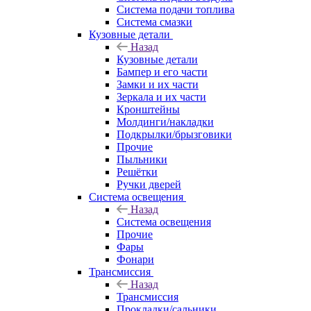
Система подачи топлива
Система смазки
Кузовные детали
Назад
Кузовные детали
Бампер и его части
Замки и их части
Зеркала и их части
Кронштейны
Молдинги/накладки
Подкрылки/брызговики
Прочие
Пыльники
Решётки
Ручки дверей
Система освещения
Назад
Система освещения
Прочие
Фары
Фонари
Трансмиссия
Назад
Трансмиссия
Прокладки/сальники