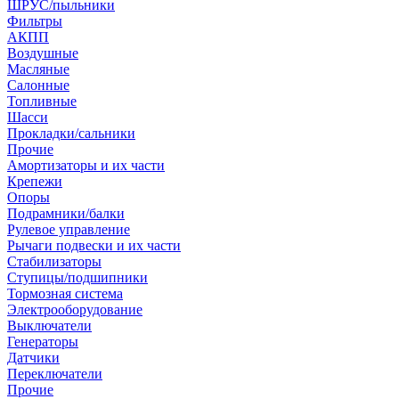
ШРУС/пыльники
Фильтры
АКПП
Воздушные
Масляные
Салонные
Топливные
Шасси
Прокладки/сальники
Прочие
Амортизаторы и их части
Крепежи
Опоры
Подрамники/балки
Рулевое управление
Рычаги подвески и их части
Стабилизаторы
Ступицы/подшипники
Тормозная система
Электрооборудование
Выключатели
Генераторы
Датчики
Переключатели
Прочие