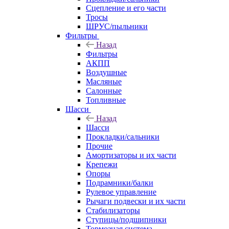
Сцепление и его части
Тросы
ШРУС/пыльники
Фильтры
Назад
Фильтры
АКПП
Воздушные
Масляные
Салонные
Топливные
Шасси
Назад
Шасси
Прокладки/сальники
Прочие
Амортизаторы и их части
Крепежи
Опоры
Подрамники/балки
Рулевое управление
Рычаги подвески и их части
Стабилизаторы
Ступицы/подшипники
Тормозная система