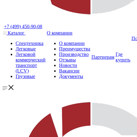
+7 (499) 450-90-08
Каталог
О компании
По
Спецтехника
О компании
Легковые
Преимущества
Легковой
Производство
Где
Партнерам
коммерческий
Отзывы
купить
транспорт
Новости
(LCV)
Вакансии
Грузовые
Документы