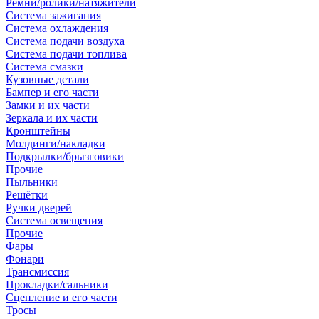
Ремни/ролики/натяжители
Система зажигания
Система охлаждения
Система подачи воздуха
Система подачи топлива
Система смазки
Кузовные детали
Бампер и его части
Замки и их части
Зеркала и их части
Кронштейны
Молдинги/накладки
Подкрылки/брызговики
Прочие
Пыльники
Решётки
Ручки дверей
Система освещения
Прочие
Фары
Фонари
Трансмиссия
Прокладки/сальники
Сцепление и его части
Тросы