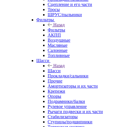
Сцепление и его части
Тросы
ШРУС/пыльники
Фильтры
Назад
Фильтры
АКПП
Воздушные
Масляные
Салонные
Топливные
Шасси
Назад
Шасси
Прокладки/сальники
Прочие
Амортизаторы и их части
Крепежи
Опоры
Подрамники/балки
Рулевое управление
Рычаги подвески и их части
Стабилизаторы
Ступицы/подшипники
Тормозная система