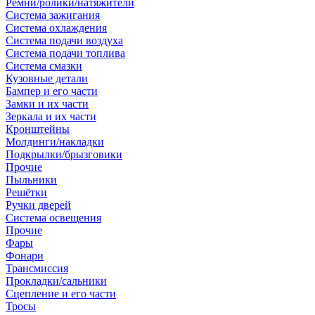
Ремни/ролики/натяжители
Система зажигания
Система охлаждения
Система подачи воздуха
Система подачи топлива
Система смазки
Кузовные детали
Бампер и его части
Замки и их части
Зеркала и их части
Кронштейны
Молдинги/накладки
Подкрылки/брызговики
Прочие
Пыльники
Решётки
Ручки дверей
Система освещения
Прочие
Фары
Фонари
Трансмиссия
Прокладки/сальники
Сцепление и его части
Тросы