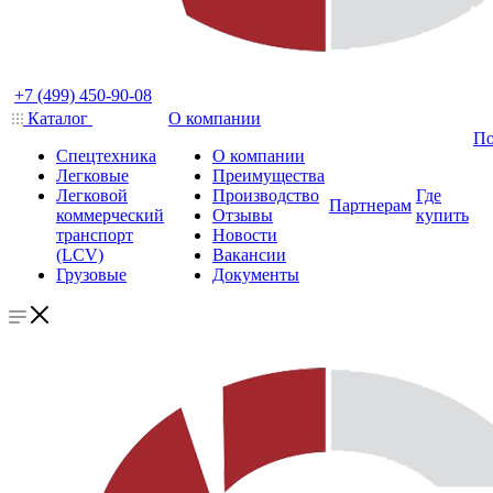
+7 (499) 450-90-08
Каталог
О компании
По
Спецтехника
О компании
Легковые
Преимущества
Легковой
Производство
Где
Партнерам
коммерческий
Отзывы
купить
транспорт
Новости
(LCV)
Вакансии
Грузовые
Документы