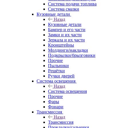
Система подачи топлива
Система смазки
Кузовные детали
Назад
Кузовные детали
Бампер и его части
Замки и их части
Зеркала и их части
Кронштейны
Молдинги/накладки
Подкрылки/брызговики
Прочие
Пыльники
Решётки
Ручки дверей
Система освещения
Назад
Система освещения
Прочие
Фары
Фонари
Трансмиссия
Назад
Трансмиссия
Прокладки/сальники