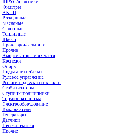
ШРУС/пыльники
Фильтры
АКПП
Воздушные
Масляные
Салонные
Топливные
Шасси
Прокладки/сальники
Прочие
Амортизаторы и их части
Крепежи
Опоры
Подрамники/балки
Рулевое управление
Рычаги подвески и их части
Стабилизаторы
Ступицы/подшипники
Тормозная система
Электрооборудование
Выключатели
Генераторы
Датчики
Переключатели
Прочие