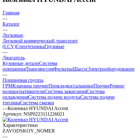
Главная
—
Каталог
—
Легковые
Легковой коммерческий транспорт
(LCV)
Спецтехника
Грузовые
—
Двигатель
Кузовные детали
Система
освещения
Трансмиссия
Фильтры
Шасси
Электрооборудование
—
Поршневая группа
ГРМ
Клапаны прочие
Прокладки/сальники
Прочие
Ремни/
ролики/натяжители
Система зажигания
Система
охлаждения
Система подачи воздуха
Система подачи
топлива
Система смазки
—
Коленвал HYUNDAI Accent
Артикул:
NSP0223111226021
Характеристики
ZAVODSKOY_NOMER
—