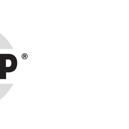
ранах СНГ