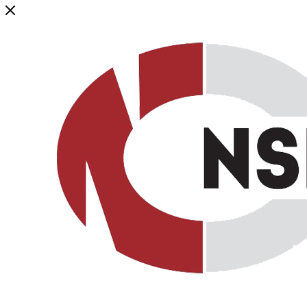
Генеральный дистрибьютор торговой марки NSP в России и ст