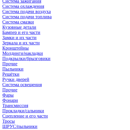
Система зажигания
Система охлаждения
Система подачи воздуха
Система подачи топлива
Система смазки
Кузовные детали
Бампер и его части
Замки и их части
Зеркала и их части
Кронштейны
Молдинги/накладки
Подкрылки/брызговики
Прочие
Пыльники
Решётки
Ручки дверей
Система освещения
Прочие
Фары
Фонари
Трансмиссия
Прокладки/сальники
Сцепление и его части
Тросы
ШРУС/пыльники