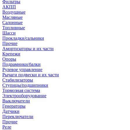
Фильтры
АКПП
Воздушные
Масляные
Салонные
Топливные
Шасси
Прокладки/сальники
Прочие
Амортизаторы и их части
Крепежи
Опоры
Подрамники/балки
Рулевое управление
Рычаги подвески и их части
Стабилизаторы
Ступицы/подшипники
Тормозная система
Электрооборудование
Выключатели
Генераторы
Датчики
Переключатели
Прочие
Реле