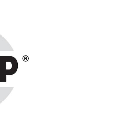
ранах СНГ