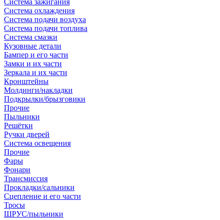
Система зажигания
Система охлаждения
Система подачи воздуха
Система подачи топлива
Система смазки
Кузовные детали
Бампер и его части
Замки и их части
Зеркала и их части
Кронштейны
Молдинги/накладки
Подкрылки/брызговики
Прочие
Пыльники
Решётки
Ручки дверей
Система освещения
Прочие
Фары
Фонари
Трансмиссия
Прокладки/сальники
Сцепление и его части
Тросы
ШРУС/пыльники