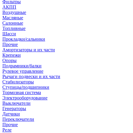
Фильтры
АКПП
Воздушные
Масляные
Салонные
Топливные
Шасси
Прокладки/сальники
Прочие
Амортизаторы и их части
Крепежи
Опоры
Подрамники/балки
Рулевое управление
Рычаги подвески и их части
Стабилизаторы
Ступицы/подшипники
Тормозная система
Электрооборудование
Выключатели
Генераторы
Датчики
Переключатели
Прочие
Реле