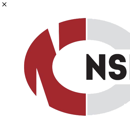
Генеральный дистрибьютор торговой марки NSP в России и ст