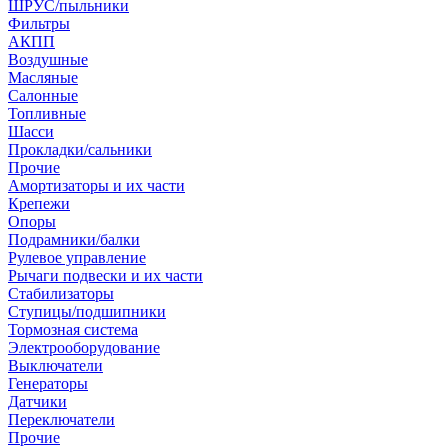
ШРУС/пыльники
Фильтры
АКПП
Воздушные
Масляные
Салонные
Топливные
Шасси
Прокладки/сальники
Прочие
Амортизаторы и их части
Крепежи
Опоры
Подрамники/балки
Рулевое управление
Рычаги подвески и их части
Стабилизаторы
Ступицы/подшипники
Тормозная система
Электрооборудование
Выключатели
Генераторы
Датчики
Переключатели
Прочие