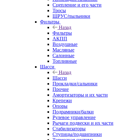
Сцепление и его части
Тросы
ШРУС/пыльники
Фильтры
Назад
Фильтры
АКПП
Воздушные
Масляные
Салонные
Топливные
Шасси
Назад
Шасси
Прокладки/сальники
Прочие
Амортизаторы и их части
Крепежи
Опоры
Подрамники/балки
Рулевое управление
Рычаги подвески и их части
Стабилизаторы
Ступицы/подшипники
Тормозная система