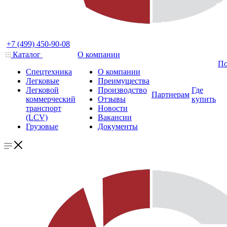
+7 (499) 450-90-08
Каталог
О компании
По
Спецтехника
О компании
Легковые
Преимущества
Легковой
Производство
Где
Партнерам
коммерческий
Отзывы
купить
транспорт
Новости
(LCV)
Вакансии
Грузовые
Документы