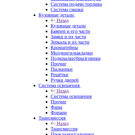
Система подачи топлива
Система смазки
Кузовные детали
Назад
Кузовные детали
Бампер и его части
Замки и их части
Зеркала и их части
Кронштейны
Молдинги/накладки
Подкрылки/брызговики
Прочие
Пыльники
Решётки
Ручки дверей
Система освещения
Назад
Система освещения
Прочие
Фары
Фонари
Трансмиссия
Назад
Трансмиссия
Прокладки/сальники