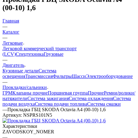
(00-10) 1,6
Главная
—
Каталог
—
Легковые
Легковой коммерческий транспорт
(LCV)
Спецтехника
Грузовые
—
Двигатель
Кузовные детали
Система
освещения
Трансмиссия
Фильтры
Шасси
Электрооборудование
—
Прокладки/сальники
ГРМ
Клапаны прочие
Поршневая группа
Прочие
Ремни/ролики/
натяжители
Система зажигания
Система охлаждения
Система
подачи воздуха
Система подачи топлива
Система смазки
—
Прокладка ГБЦ SKODA Octavia A4 (00-10) 1,6
Артикул:
NSPRS101N5
Характеристики
ZAVODSKOY_NOMER
—