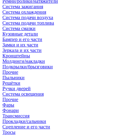
Ремни/ролики/натяжители
Система зажигания
Система охлаждения
Система подачи воздуха
Система подачи топлива
Система смазки
Кузовные детали
Бампер и его части
Замки и их части
Зеркала и их части
Кронштейны
Молдинги/накладки
Подкрылки/брызговики
Прочие
Пыльники
Решётки
Ручки дверей
Система освещения
Прочие
Фары
Фонари
Трансмиссия
Прокладки/сальники
Сцепление и его части
Тросы