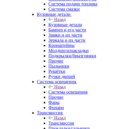
Система подачи топлива
Система смазки
Кузовные детали
Назад
Кузовные детали
Бампер и его части
Замки и их части
Зеркала и их части
Кронштейны
Молдинги/накладки
Подкрылки/брызговики
Прочие
Пыльники
Решётки
Ручки дверей
Система освещения
Назад
Система освещения
Прочие
Фары
Фонари
Трансмиссия
Назад
Трансмиссия
Прокладки/сальники