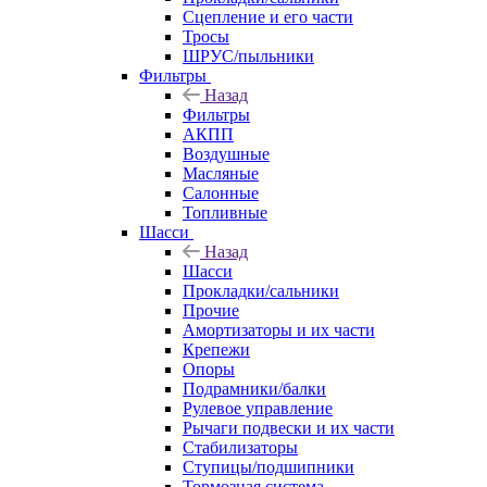
Сцепление и его части
Тросы
ШРУС/пыльники
Фильтры
Назад
Фильтры
АКПП
Воздушные
Масляные
Салонные
Топливные
Шасси
Назад
Шасси
Прокладки/сальники
Прочие
Амортизаторы и их части
Крепежи
Опоры
Подрамники/балки
Рулевое управление
Рычаги подвески и их части
Стабилизаторы
Ступицы/подшипники
Тормозная система