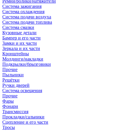
Ремни/ролики/натяжители
Система зажигания
Система охлаждения
Система подачи воздуха
Система подачи топлива
Система смазки
Кузовные детали
Бампер и его части
Замки и их части
Зеркала и их части
Кронштейны
Молдинги/накладки
Подкрылки/брызговики
Прочие
Пыльники
Решётки
Ручки дверей
Система освещения
Прочие
Фары
Фонари
Трансмиссия
Прокладки/сальники
Сцепление и его части
Тросы