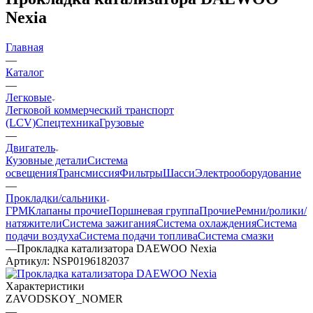
Nexia
Главная
—
Каталог
—
Легковые
Легковой коммерческий транспорт
(LCV)
Спецтехника
Грузовые
—
Двигатель
Кузовные детали
Система
освещения
Трансмиссия
Фильтры
Шасси
Электрооборудование
—
Прокладки/сальники
ГРМ
Клапаны прочие
Поршневая группа
Прочие
Ремни/ролики/
натяжители
Система зажигания
Система охлаждения
Система
подачи воздуха
Система подачи топлива
Система смазки
—
Прокладка катализатора DAEWOO Nexia
Артикул:
NSP0196182037
Характеристики
ZAVODSKOY_NOMER
—