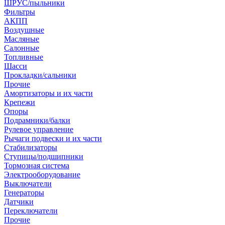
ШРУС/пыльники
Фильтры
АКПП
Воздушные
Масляные
Салонные
Топливные
Шасси
Прокладки/сальники
Прочие
Амортизаторы и их части
Крепежи
Опоры
Подрамники/балки
Рулевое управление
Рычаги подвески и их части
Стабилизаторы
Ступицы/подшипники
Тормозная система
Электрооборудование
Выключатели
Генераторы
Датчики
Переключатели
Прочие