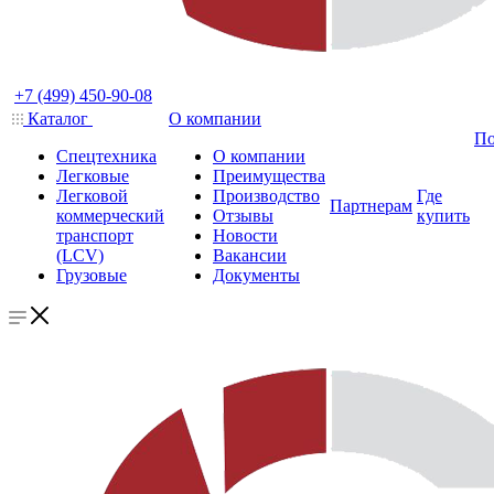
+7 (499) 450-90-08
Каталог
О компании
По
Спецтехника
О компании
Легковые
Преимущества
Легковой
Производство
Где
Партнерам
коммерческий
Отзывы
купить
транспорт
Новости
(LCV)
Вакансии
Грузовые
Документы