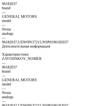
96182037
brand
—
GENERAL MOTORS
model
—
Nexia
analogs
—
96182037,UDW9N37215,NSP0196182037
Дополнительная информация
Характеристики
ZAVODSKOY_NOMER
—
96182037
brand
—
GENERAL MOTORS
model
—
Nexia
analogs
—
96182037,UDW9N37215,NSP0196182037