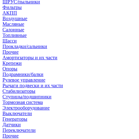
ШРУС/пыльники
Фильтры
АКПП
Воздушные
Масляные
Салонные
Топливные
Шасси
Прокладки/сальники
Прочие
Амортизаторы и их части
Крепежи
Опоры
Подрамники/балки
Рулевое управление
Рычаги подвески и их части
Стабилизаторы
Ступицы/подшипники
Тормозная система
Электрооборудование
Выключатели
Генераторы
Датчики
Переключатели
Прочие