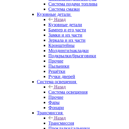
Система подачи топлива
Система смазки
Кузовные детали
Назад
Кузовные детали
Бампер и его части
Замки и их части
Зеркала и их части
Кронштейны
Молдинги/накладки
Подкрылки/брызговики
Прочие
Пыльники
Решётки
Ручки дверей
Система освещения
Назад
Система освещения
Прочие
Фары
Фонари
Трансмиссия
Назад
Трансмиссия
Прокладки/сальники