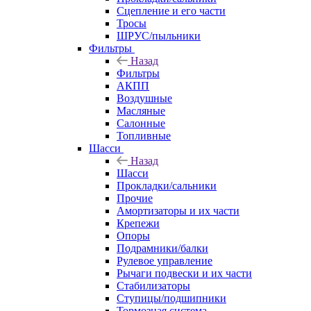
Сцепление и его части
Тросы
ШРУС/пыльники
Фильтры
Назад
Фильтры
АКПП
Воздушные
Масляные
Салонные
Топливные
Шасси
Назад
Шасси
Прокладки/сальники
Прочие
Амортизаторы и их части
Крепежи
Опоры
Подрамники/балки
Рулевое управление
Рычаги подвески и их части
Стабилизаторы
Ступицы/подшипники
Тормозная система