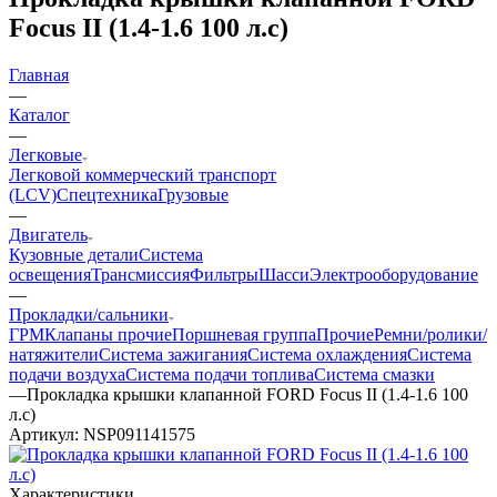
Focus II (1.4-1.6 100 л.с)
Главная
—
Каталог
—
Легковые
Легковой коммерческий транспорт
(LCV)
Спецтехника
Грузовые
—
Двигатель
Кузовные детали
Система
освещения
Трансмиссия
Фильтры
Шасси
Электрооборудование
—
Прокладки/сальники
ГРМ
Клапаны прочие
Поршневая группа
Прочие
Ремни/ролики/
натяжители
Система зажигания
Система охлаждения
Система
подачи воздуха
Система подачи топлива
Система смазки
—
Прокладка крышки клапанной FORD Focus II (1.4-1.6 100
л.с)
Артикул:
NSP091141575
Характеристики