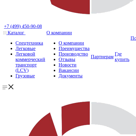
+7 (499) 450-90-08
Каталог
О компании
По
Спецтехника
О компании
Легковые
Преимущества
Легковой
Производство
Где
Партнерам
коммерческий
Отзывы
купить
транспорт
Новости
(LCV)
Вакансии
Грузовые
Документы