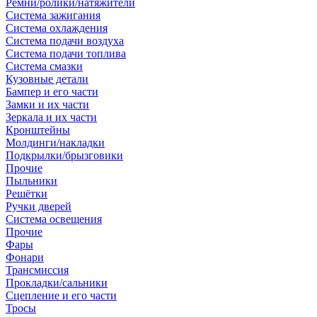
Ремни/ролики/натяжители
Система зажигания
Система охлаждения
Система подачи воздуха
Система подачи топлива
Система смазки
Кузовные детали
Бампер и его части
Замки и их части
Зеркала и их части
Кронштейны
Молдинги/накладки
Подкрылки/брызговики
Прочие
Пыльники
Решётки
Ручки дверей
Система освещения
Прочие
Фары
Фонари
Трансмиссия
Прокладки/сальники
Сцепление и его части
Тросы