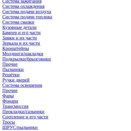
Система зажигания
Система охлаждения
Система подачи воздуха
Система подачи топлива
Система смазки
Кузовные детали
Бампер и его части
Замки и их части
Зеркала и их части
Кронштейны
Молдинги/накладки
Подкрылки/брызговики
Прочие
Пыльники
Решётки
Ручки дверей
Система освещения
Прочие
Фары
Фонари
Трансмиссия
Прокладки/сальники
Сцепление и его части
Тросы
ШРУС/пыльники