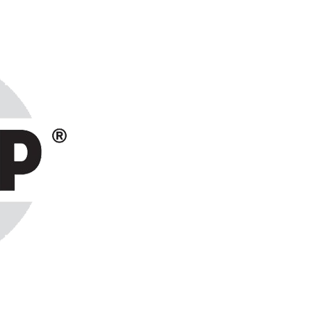
ранах СНГ