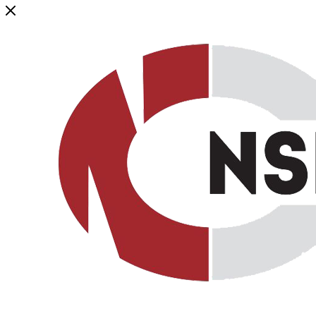
Генеральный дистрибьютор торговой марки NSP в России и ст