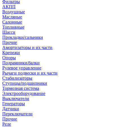
Фильтры
АКПП
Воздушные
Масляные
Салонные
Топливные
Шасси
Прокладки/сальники
Прочие
Амортизаторы и их части
Крепежи
Опоры
Подрамники/балки
Рулевое управление
Рычаги подвески и их части
Стабилизаторы
Ступицы/подшипники
Тормозная система
Электрооборудование
Выключатели
Генераторы
Датчики
Переключатели
Прочие
Реле