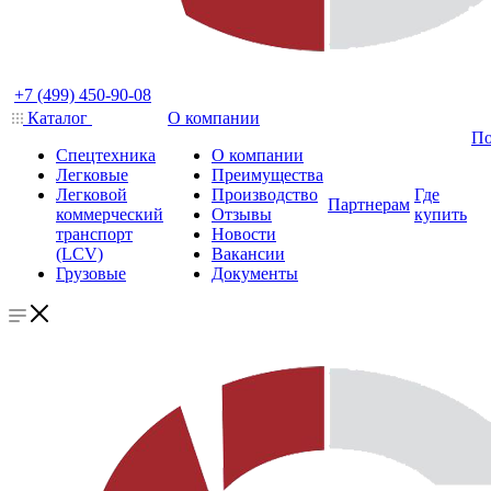
+7 (499) 450-90-08
Каталог
О компании
По
Спецтехника
О компании
Легковые
Преимущества
Легковой
Производство
Где
Партнерам
коммерческий
Отзывы
купить
транспорт
Новости
(LCV)
Вакансии
Грузовые
Документы