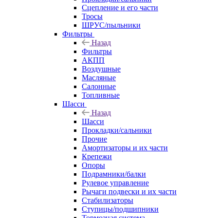
Сцепление и его части
Тросы
ШРУС/пыльники
Фильтры
Назад
Фильтры
АКПП
Воздушные
Масляные
Салонные
Топливные
Шасси
Назад
Шасси
Прокладки/сальники
Прочие
Амортизаторы и их части
Крепежи
Опоры
Подрамники/балки
Рулевое управление
Рычаги подвески и их части
Стабилизаторы
Ступицы/подшипники
Тормозная система