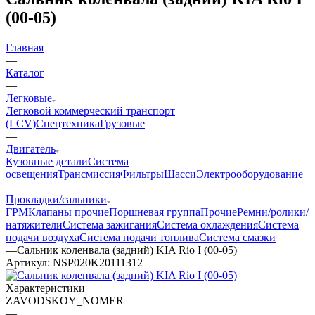
(00-05)
Главная
—
Каталог
—
Легковые
Легковой коммерческий транспорт
(LCV)
Спецтехника
Грузовые
—
Двигатель
Кузовные детали
Система
освещения
Трансмиссия
Фильтры
Шасси
Электрооборудование
—
Прокладки/сальники
ГРМ
Клапаны прочие
Поршневая группа
Прочие
Ремни/ролики/
натяжители
Система зажигания
Система охлаждения
Система
подачи воздуха
Система подачи топлива
Система смазки
—
Сальник коленвала (задний) KIA Rio I (00-05)
Артикул:
NSP020K20111312
Характеристики
ZAVODSKOY_NOMER
—