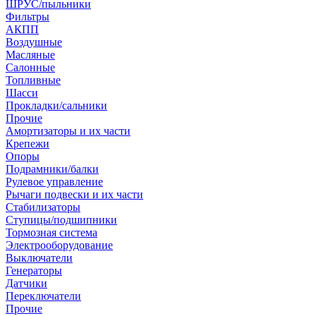
ШРУС/пыльники
Фильтры
АКПП
Воздушные
Масляные
Салонные
Топливные
Шасси
Прокладки/сальники
Прочие
Амортизаторы и их части
Крепежи
Опоры
Подрамники/балки
Рулевое управление
Рычаги подвески и их части
Стабилизаторы
Ступицы/подшипники
Тормозная система
Электрооборудование
Выключатели
Генераторы
Датчики
Переключатели
Прочие