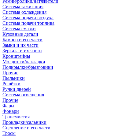
Ремни/ролики/натяжители
Система зажигания
Система охлаждения
Система подачи воздуха
Система подачи топлива
Система смазки
Кузовные детали
Бампер и его части
Замки и их части
Зеркала и их части
Кронштейны
Молдинги/накладки
Подкрылки/брызговики
Прочие
Пыльники
Решётки
Ручки дверей
Система освещения
Прочие
Фары
Фонари
Трансмиссия
Прокладки/сальники
Сцепление и его части
Тросы