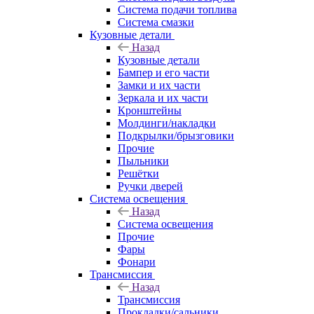
Система подачи топлива
Система смазки
Кузовные детали
Назад
Кузовные детали
Бампер и его части
Замки и их части
Зеркала и их части
Кронштейны
Молдинги/накладки
Подкрылки/брызговики
Прочие
Пыльники
Решётки
Ручки дверей
Система освещения
Назад
Система освещения
Прочие
Фары
Фонари
Трансмиссия
Назад
Трансмиссия
Прокладки/сальники