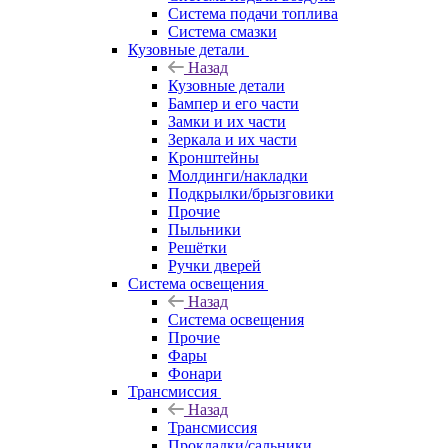
Система подачи топлива
Система смазки
Кузовные детали
Назад
Кузовные детали
Бампер и его части
Замки и их части
Зеркала и их части
Кронштейны
Молдинги/накладки
Подкрылки/брызговики
Прочие
Пыльники
Решётки
Ручки дверей
Система освещения
Назад
Система освещения
Прочие
Фары
Фонари
Трансмиссия
Назад
Трансмиссия
Прокладки/сальники