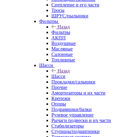
Сцепление и его части
Тросы
ШРУС/пыльники
Фильтры
Назад
Фильтры
АКПП
Воздушные
Масляные
Салонные
Топливные
Шасси
Назад
Шасси
Прокладки/сальники
Прочие
Амортизаторы и их части
Крепежи
Опоры
Подрамники/балки
Рулевое управление
Рычаги подвески и их части
Стабилизаторы
Ступицы/подшипники
Тормозная система