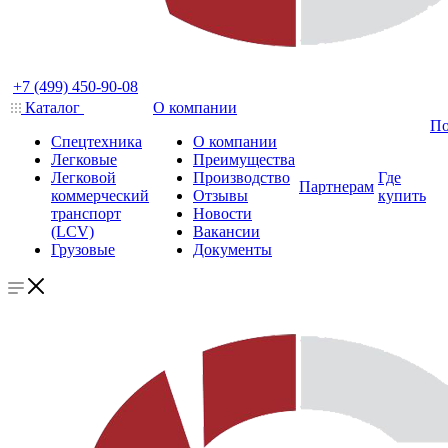
+7 (499) 450-90-08
Каталог
О компании
По
Спецтехника
О компании
Легковые
Преимущества
Легковой
Производство
Где
Партнерам
коммерческий
Отзывы
купить
транспорт
Новости
(LCV)
Вакансии
Грузовые
Документы