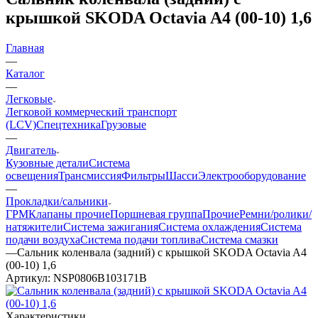
крышкой SKODA Octavia A4 (00-10) 1,6
Главная
—
Каталог
—
Легковые
Легковой коммерческий транспорт
(LCV)
Спецтехника
Грузовые
—
Двигатель
Кузовные детали
Система
освещения
Трансмиссия
Фильтры
Шасси
Электрооборудование
—
Прокладки/сальники
ГРМ
Клапаны прочие
Поршневая группа
Прочие
Ремни/ролики/
натяжители
Система зажигания
Система охлаждения
Система
подачи воздуха
Система подачи топлива
Система смазки
—
Сальник коленвала (задний) с крышкой SKODA Octavia A4
(00-10) 1,6
Артикул:
NSP0806B103171B
Характеристики