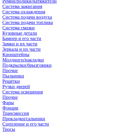
Ремни/ролики/натяжители
Система зажигания
Система охлаждения
Система подачи воздуха
Система подачи топлива
Система смазки
Кузовные детали
Бампер и его части
Замки и их части
Зеркала и их части
Кронштейны
Молдинги/накладки
Подкрылки/брызговики
Прочие
Пыльники
Решётки
Ручки дверей
Система освещения
Прочие
Фары
Фонари
Трансмиссия
Прокладки/сальники
Сцепление и его части
Тросы