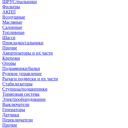
ШРУС/пыльники
Фильтры
АКПП
Воздушные
Масляные
Салонные
Топливные
Шасси
Прокладки/сальники
Прочие
Амортизаторы и их части
Крепежи
Опоры
Подрамники/балки
Рулевое управление
Рычаги подвески и их части
Стабилизаторы
Ступицы/подшипники
Тормозная система
Электрооборудование
Выключатели
Генераторы
Датчики
Переключатели
Прочие