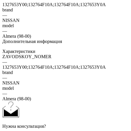
1327653Y00;132764F10A;132764F10A;1327653Y0A
brand
—
NISSAN
model
—
Almera (98-00)
Дополнительная информация
Характеристики
ZAVODSKOY_NOMER
—
1327653Y00;132764F10A;132764F10A;1327653Y0A
brand
—
NISSAN
model
—
Almera (98-00)
Нужна консультация?