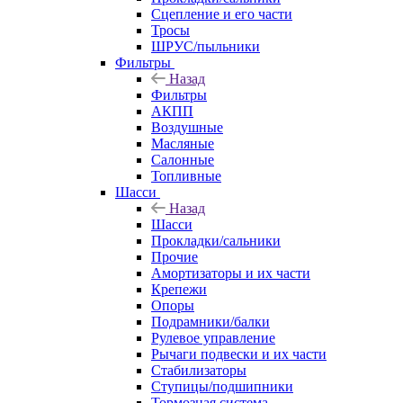
Сцепление и его части
Тросы
ШРУС/пыльники
Фильтры
Назад
Фильтры
АКПП
Воздушные
Масляные
Салонные
Топливные
Шасси
Назад
Шасси
Прокладки/сальники
Прочие
Амортизаторы и их части
Крепежи
Опоры
Подрамники/балки
Рулевое управление
Рычаги подвески и их части
Стабилизаторы
Ступицы/подшипники
Тормозная система