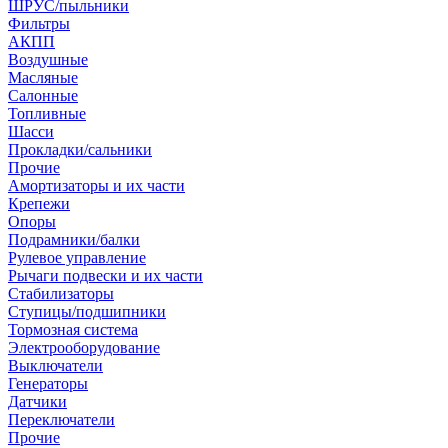
ШРУС/пыльники
Фильтры
АКПП
Воздушные
Масляные
Салонные
Топливные
Шасси
Прокладки/сальники
Прочие
Амортизаторы и их части
Крепежи
Опоры
Подрамники/балки
Рулевое управление
Рычаги подвески и их части
Стабилизаторы
Ступицы/подшипники
Тормозная система
Электрооборудование
Выключатели
Генераторы
Датчики
Переключатели
Прочие