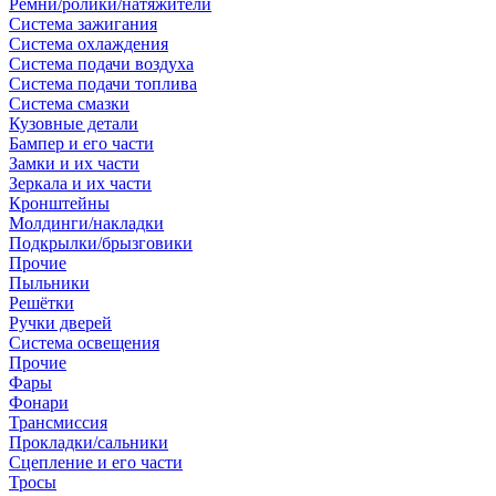
Ремни/ролики/натяжители
Система зажигания
Система охлаждения
Система подачи воздуха
Система подачи топлива
Система смазки
Кузовные детали
Бампер и его части
Замки и их части
Зеркала и их части
Кронштейны
Молдинги/накладки
Подкрылки/брызговики
Прочие
Пыльники
Решётки
Ручки дверей
Система освещения
Прочие
Фары
Фонари
Трансмиссия
Прокладки/сальники
Сцепление и его части
Тросы