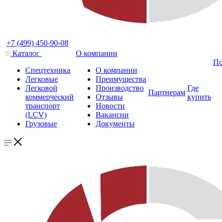
+7 (499) 450-90-08
Каталог
О компании
По
Спецтехника
О компании
Легковые
Преимущества
Легковой
Производство
Где
Партнерам
коммерческий
Отзывы
купить
транспорт
Новости
(LCV)
Вакансии
Грузовые
Документы