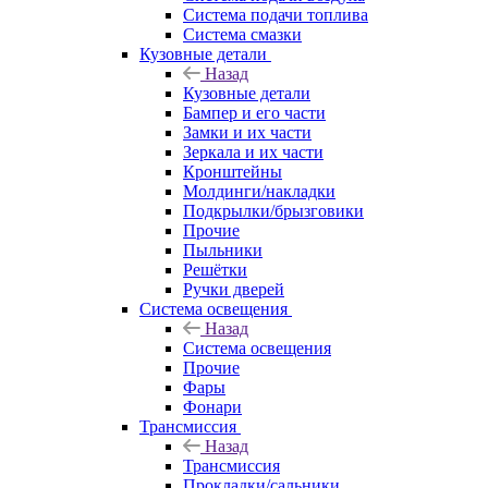
Система подачи топлива
Система смазки
Кузовные детали
Назад
Кузовные детали
Бампер и его части
Замки и их части
Зеркала и их части
Кронштейны
Молдинги/накладки
Подкрылки/брызговики
Прочие
Пыльники
Решётки
Ручки дверей
Система освещения
Назад
Система освещения
Прочие
Фары
Фонари
Трансмиссия
Назад
Трансмиссия
Прокладки/сальники