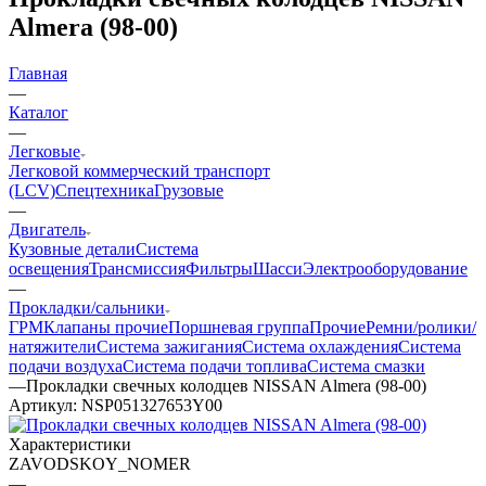
Almera (98-00)
Главная
—
Каталог
—
Легковые
Легковой коммерческий транспорт
(LCV)
Спецтехника
Грузовые
—
Двигатель
Кузовные детали
Система
освещения
Трансмиссия
Фильтры
Шасси
Электрооборудование
—
Прокладки/сальники
ГРМ
Клапаны прочие
Поршневая группа
Прочие
Ремни/ролики/
натяжители
Система зажигания
Система охлаждения
Система
подачи воздуха
Система подачи топлива
Система смазки
—
Прокладки свечных колодцев NISSAN Almera (98-00)
Артикул:
NSP051327653Y00
Характеристики
ZAVODSKOY_NOMER
—