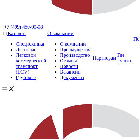
+7 (499) 450-90-08
Каталог
О компании
По
Спецтехника
О компании
Легковые
Преимущества
Легковой
Производство
Где
Партнерам
коммерческий
Отзывы
купить
транспорт
Новости
(LCV)
Вакансии
Грузовые
Документы