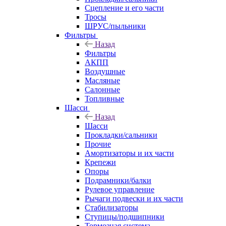
Сцепление и его части
Тросы
ШРУС/пыльники
Фильтры
Назад
Фильтры
АКПП
Воздушные
Масляные
Салонные
Топливные
Шасси
Назад
Шасси
Прокладки/сальники
Прочие
Амортизаторы и их части
Крепежи
Опоры
Подрамники/балки
Рулевое управление
Рычаги подвески и их части
Стабилизаторы
Ступицы/подшипники
Тормозная система