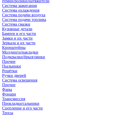
Ремни/ролики/натяжители
Система зажигания
Система охлаждения
Система подачи воздуха
Система подачи топлива
Система смазки
Кузовные детали
Бампер и его части
Замки и их части
Зеркала и их части
Кронштейны
Молдинги/накладки
Подкрылки/брызговики
Прочие
Пыльники
Решётки
Ручки дверей
Система освещения
Прочие
Фары
Фонари
Трансмиссия
Прокладки/сальники
Сцепление и его части
Тросы