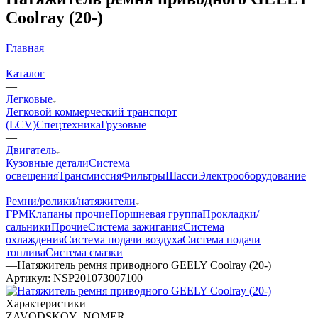
Coolray (20-)
Главная
—
Каталог
—
Легковые
Легковой коммерческий транспорт
(LCV)
Спецтехника
Грузовые
—
Двигатель
Кузовные детали
Система
освещения
Трансмиссия
Фильтры
Шасси
Электрооборудование
—
Ремни/ролики/натяжители
ГРМ
Клапаны прочие
Поршневая группа
Прокладки/
сальники
Прочие
Система зажигания
Система
охлаждения
Система подачи воздуха
Система подачи
топлива
Система смазки
—
Натяжитель ремня приводного GEELY Coolray (20-)
Артикул:
NSP201073007100
Характеристики
ZAVODSKOY_NOMER