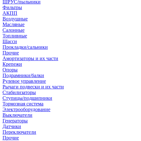
ШРУС/пыльники
Фильтры
АКПП
Воздушные
Масляные
Салонные
Топливные
Шасси
Прокладки/сальники
Прочие
Амортизаторы и их части
Крепежи
Опоры
Подрамники/балки
Рулевое управление
Рычаги подвески и их части
Стабилизаторы
Ступицы/подшипники
Тормозная система
Электрооборудование
Выключатели
Генераторы
Датчики
Переключатели
Прочие