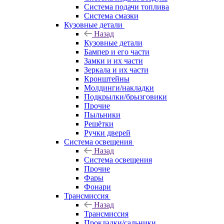
Система подачи топлива
Система смазки
Кузовные детали
Назад
Кузовные детали
Бампер и его части
Замки и их части
Зеркала и их части
Кронштейны
Молдинги/накладки
Подкрылки/брызговики
Прочие
Пыльники
Решётки
Ручки дверей
Система освещения
Назад
Система освещения
Прочие
Фары
Фонари
Трансмиссия
Назад
Трансмиссия
Прокладки/сальники