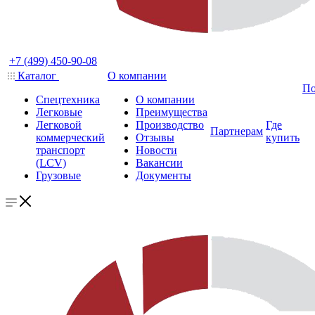
+7 (499) 450-90-08
Каталог
О компании
По
Спецтехника
О компании
Легковые
Преимущества
Легковой
Производство
Где
Партнерам
коммерческий
Отзывы
купить
транспорт
Новости
(LCV)
Вакансии
Грузовые
Документы