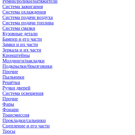
Ремни/ролики/натяжители
Система зажигания
Система охлаждения
Система подачи воздуха
Система подачи топлива
Система смазки
Кузовные детали
Бампер и его части
Замки и их части
Зеркала и их части
Кронштейны
Молдинги/накладки
Подкрылки/брызговики
Прочие
Пыльники
Решётки
Ручки дверей
Система освещения
Прочие
Фары
Фонари
Трансмиссия
Прокладки/сальники
Сцепление и его части
Тросы