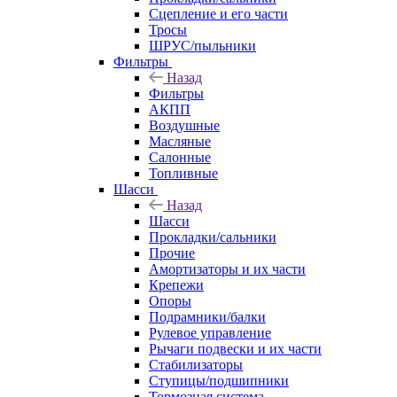
Сцепление и его части
Тросы
ШРУС/пыльники
Фильтры
Назад
Фильтры
АКПП
Воздушные
Масляные
Салонные
Топливные
Шасси
Назад
Шасси
Прокладки/сальники
Прочие
Амортизаторы и их части
Крепежи
Опоры
Подрамники/балки
Рулевое управление
Рычаги подвески и их части
Стабилизаторы
Ступицы/подшипники
Тормозная система