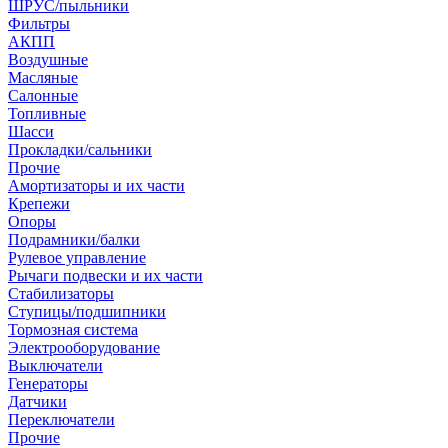
ШРУС/пыльники
Фильтры
АКПП
Воздушные
Масляные
Салонные
Топливные
Шасси
Прокладки/сальники
Прочие
Амортизаторы и их части
Крепежи
Опоры
Подрамники/балки
Рулевое управление
Рычаги подвески и их части
Стабилизаторы
Ступицы/подшипники
Тормозная система
Электрооборудование
Выключатели
Генераторы
Датчики
Переключатели
Прочие