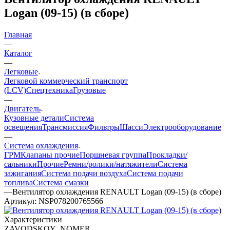
Logan (09-15) (в сборе)
Главная
—
Каталог
—
Легковые
Легковой коммерческий транспорт
(LCV)
Спецтехника
Грузовые
—
Двигатель
Кузовные детали
Система
освещения
Трансмиссия
Фильтры
Шасси
Электрооборудование
—
Система охлаждения
ГРМ
Клапаны прочие
Поршневая группа
Прокладки/
сальники
Прочие
Ремни/ролики/натяжители
Система
зажигания
Система подачи воздуха
Система подачи
топлива
Система смазки
—
Вентилятор охлаждения RENAULT Logan (09-15) (в сборе)
Артикул:
NSP078200765566
Характеристики
ZAVODSKOY_NOMER