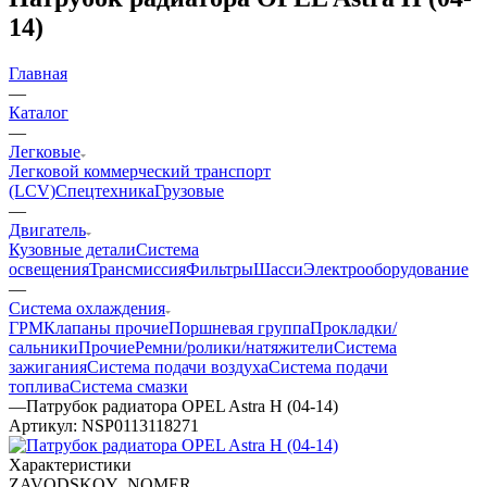
14)
Главная
—
Каталог
—
Легковые
Легковой коммерческий транспорт
(LCV)
Спецтехника
Грузовые
—
Двигатель
Кузовные детали
Система
освещения
Трансмиссия
Фильтры
Шасси
Электрооборудование
—
Система охлаждения
ГРМ
Клапаны прочие
Поршневая группа
Прокладки/
сальники
Прочие
Ремни/ролики/натяжители
Система
зажигания
Система подачи воздуха
Система подачи
топлива
Система смазки
—
Патрубок радиатора OPEL Astra H (04-14)
Артикул:
NSP0113118271
Характеристики
ZAVODSKOY_NOMER