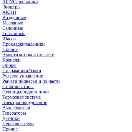
ШРУС/пыльники
Фильтры
АКПП
Воздушные
Масляные
Салонные
Топливные
Шасси
Прокладки/сальники
Прочие
Амортизаторы и их части
Крепежи
Опоры
Подрамники/балки
Рулевое управление
Рычаги подвески и их части
Стабилизаторы
Ступицы/подшипники
Тормозная система
Электрооборудование
Выключатели
Генераторы
Датчики
Переключатели
Прочие