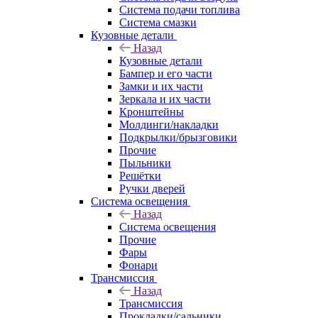
Система подачи топлива
Система смазки
Кузовные детали
Назад
Кузовные детали
Бампер и его части
Замки и их части
Зеркала и их части
Кронштейны
Молдинги/накладки
Подкрылки/брызговики
Прочие
Пыльники
Решётки
Ручки дверей
Система освещения
Назад
Система освещения
Прочие
Фары
Фонари
Трансмиссия
Назад
Трансмиссия
Прокладки/сальники