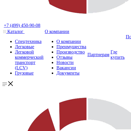
+7 (499) 450-90-08
Каталог
О компании
По
Спецтехника
О компании
Легковые
Преимущества
Легковой
Производство
Где
Партнерам
коммерческий
Отзывы
купить
транспорт
Новости
(LCV)
Вакансии
Грузовые
Документы