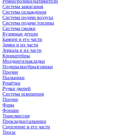
Ремни/ролики/натяжители
Система зажигания
Система охлаждения
Система подачи воздуха
Система подачи топлива
Система смазки
Кузовные детали
Бампер и его части
Замки и их части
Зеркала и их части
Кронштейны
Молдинги/накладки
Подкрылки/брызговики
Прочие
Пыльники
Решётки
Ручки дверей
Система освещения
Прочие
Фары
Фонари
Трансмиссия
Прокладки/сальники
Сцепление и его части
Тросы