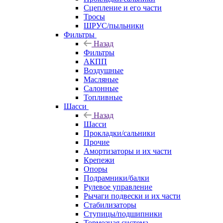
Сцепление и его части
Тросы
ШРУС/пыльники
Фильтры
Назад
Фильтры
АКПП
Воздушные
Масляные
Салонные
Топливные
Шасси
Назад
Шасси
Прокладки/сальники
Прочие
Амортизаторы и их части
Крепежи
Опоры
Подрамники/балки
Рулевое управление
Рычаги подвески и их части
Стабилизаторы
Ступицы/подшипники
Тормозная система