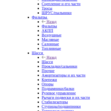
Сцепление и его части
Тросы
ШРУС/пыльники
Фильтры
Назад
Фильтры
АКПП
Воздушные
Масляные
Салонные
Топливные
Шасси
Назад
Шасси
Прокладки/сальники
Прочие
Амортизаторы и их части
Крепежи
Опоры
Подрамники/балки
Рулевое управление
Рычаги подвески и их части
Стабилизаторы
Ступицы/подшипники
Тормозная система