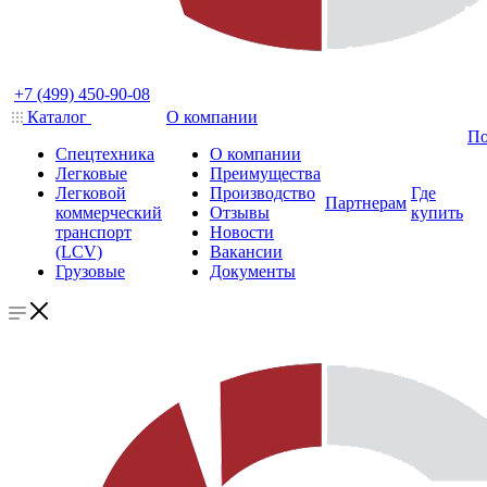
+7 (499) 450-90-08
Каталог
О компании
По
Спецтехника
О компании
Легковые
Преимущества
Легковой
Производство
Где
Партнерам
коммерческий
Отзывы
купить
транспорт
Новости
(LCV)
Вакансии
Грузовые
Документы