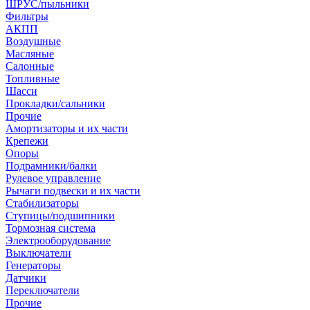
ШРУС/пыльники
Фильтры
АКПП
Воздушные
Масляные
Салонные
Топливные
Шасси
Прокладки/сальники
Прочие
Амортизаторы и их части
Крепежи
Опоры
Подрамники/балки
Рулевое управление
Рычаги подвески и их части
Стабилизаторы
Ступицы/подшипники
Тормозная система
Электрооборудование
Выключатели
Генераторы
Датчики
Переключатели
Прочие