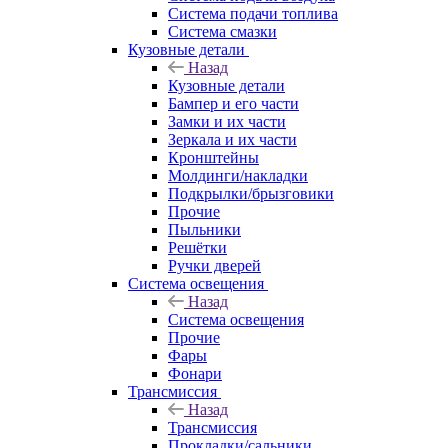
Система подачи топлива
Система смазки
Кузовные детали
Назад
Кузовные детали
Бампер и его части
Замки и их части
Зеркала и их части
Кронштейны
Молдинги/накладки
Подкрылки/брызговики
Прочие
Пыльники
Решётки
Ручки дверей
Система освещения
Назад
Система освещения
Прочие
Фары
Фонари
Трансмиссия
Назад
Трансмиссия
Прокладки/сальники