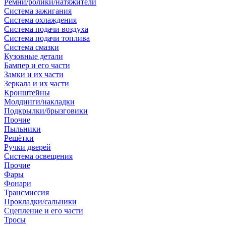
Ремни/ролики/натяжители
Система зажигания
Система охлаждения
Система подачи воздуха
Система подачи топлива
Система смазки
Кузовные детали
Бампер и его части
Замки и их части
Зеркала и их части
Кронштейны
Молдинги/накладки
Подкрылки/брызговики
Прочие
Пыльники
Решётки
Ручки дверей
Система освещения
Прочие
Фары
Фонари
Трансмиссия
Прокладки/сальники
Сцепление и его части
Тросы