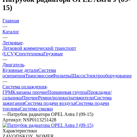
15)
Главная
—
Каталог
—
Легковые
Легковой коммерческий транспорт
(LCV)
Спецтехника
Грузовые
—
Двигатель
Кузовные детали
Система
освещения
Трансмиссия
Фильтры
Шасси
Электрооборудование
—
Система охлаждения
ГРМ
Клапаны прочие
Поршневая группа
Прокладки/
сальники
Прочие
Ремни/ролики/натяжители
Система
зажигания
Система подачи воздуха
Система подачи
топлива
Система смазки
—
Патрубок радиатора OPEL Astra J (09-15)
Артикул:
NSP0113251428
Характеристики
ZAVODSKOY_NOMER