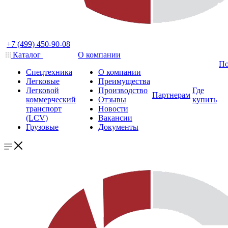
+7 (499) 450-90-08
Каталог
О компании
По
Спецтехника
О компании
Легковые
Преимущества
Легковой
Производство
Где
Партнерам
коммерческий
Отзывы
купить
транспорт
Новости
(LCV)
Вакансии
Грузовые
Документы