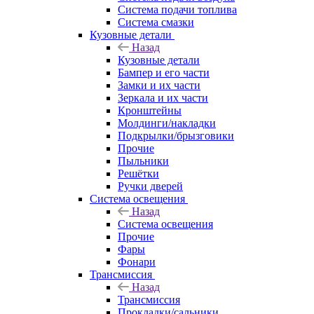
Система подачи топлива
Система смазки
Кузовные детали
Назад
Кузовные детали
Бампер и его части
Замки и их части
Зеркала и их части
Кронштейны
Молдинги/накладки
Подкрылки/брызговики
Прочие
Пыльники
Решётки
Ручки дверей
Система освещения
Назад
Система освещения
Прочие
Фары
Фонари
Трансмиссия
Назад
Трансмиссия
Прокладки/сальники