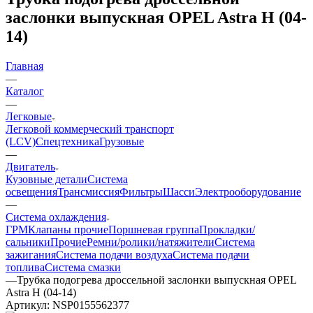
заслонки выпускная OPEL Astra H (04-
14)
Главная
—
Каталог
—
Легковые
Легковой коммерческий транспорт
(LCV)
Спецтехника
Грузовые
—
Двигатель
Кузовные детали
Система
освещения
Трансмиссия
Фильтры
Шасси
Электрооборудование
—
Система охлаждения
ГРМ
Клапаны прочие
Поршневая группа
Прокладки/
сальники
Прочие
Ремни/ролики/натяжители
Система
зажигания
Система подачи воздуха
Система подачи
топлива
Система смазки
—
Трубка подогрева дроссельной заслонки выпускная OPEL
Astra H (04-14)
Артикул:
NSP0155562377