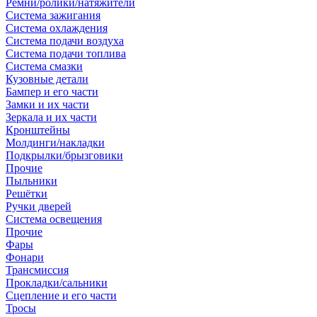
Ремни/ролики/натяжители
Система зажигания
Система охлаждения
Система подачи воздуха
Система подачи топлива
Система смазки
Кузовные детали
Бампер и его части
Замки и их части
Зеркала и их части
Кронштейны
Молдинги/накладки
Подкрылки/брызговики
Прочие
Пыльники
Решётки
Ручки дверей
Система освещения
Прочие
Фары
Фонари
Трансмиссия
Прокладки/сальники
Сцепление и его части
Тросы