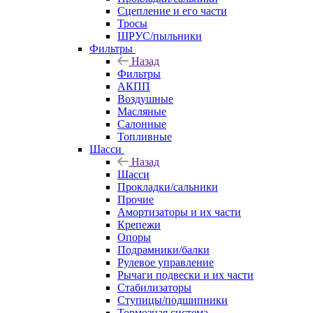
Сцепление и его части
Тросы
ШРУС/пыльники
Фильтры
Назад
Фильтры
АКПП
Воздушные
Масляные
Салонные
Топливные
Шасси
Назад
Шасси
Прокладки/сальники
Прочие
Амортизаторы и их части
Крепежи
Опоры
Подрамники/балки
Рулевое управление
Рычаги подвески и их части
Стабилизаторы
Ступицы/подшипники
Тормозная система