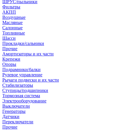
ШРУС/пыльники
Фильтры
АКПП
Воздушные
Масляные
Салонные
Топливные
Шасси
Прокладки/сальники
Прочие
Амортизаторы и их части
Крепежи
Опоры
Подрамники/балки
Рулевое управление
Рычаги подвески и их части
Стабилизаторы
Ступицы/подшипники
Тормозная система
Электрооборудование
Выключатели
Генераторы
Датчики
Переключатели
Прочие