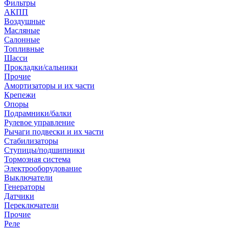
Фильтры
АКПП
Воздушные
Масляные
Салонные
Топливные
Шасси
Прокладки/сальники
Прочие
Амортизаторы и их части
Крепежи
Опоры
Подрамники/балки
Рулевое управление
Рычаги подвески и их части
Стабилизаторы
Ступицы/подшипники
Тормозная система
Электрооборудование
Выключатели
Генераторы
Датчики
Переключатели
Прочие
Реле