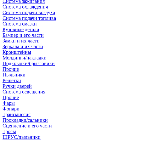
Система зажигания
Система охлаждения
Система подачи воздуха
Система подачи топлива
Система смазки
Кузовные детали
Бампер и его части
Замки и их части
Зеркала и их части
Кронштейны
Молдинги/накладки
Подкрылки/брызговики
Прочие
Пыльники
Решётки
Ручки дверей
Система освещения
Прочие
Фары
Фонари
Трансмиссия
Прокладки/сальники
Сцепление и его части
Тросы
ШРУС/пыльники