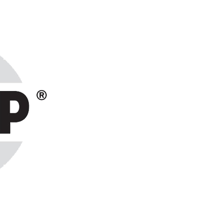
ранах СНГ