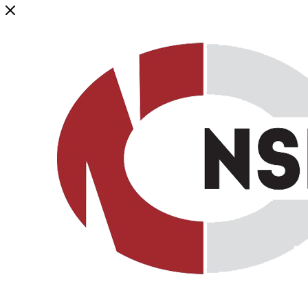
Генеральный дистрибьютор торговой марки NSP в России и ст