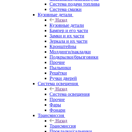
Система подачи топлива
Система смазки
Кузовные детали
Назад
Кузовные детали
Бампер и его части
Замки и их части
Зеркала и их части
Кронштейны
Молдинги/накладки
Подкрылки/брызговики
Прочие
Пыльники
Решётки
Ручки дверей
Система освещения
Назад
Система освещения
Прочие
Фары
Фонари
Трансмиссия
Назад
Трансмиссия
Прокладки/сальники