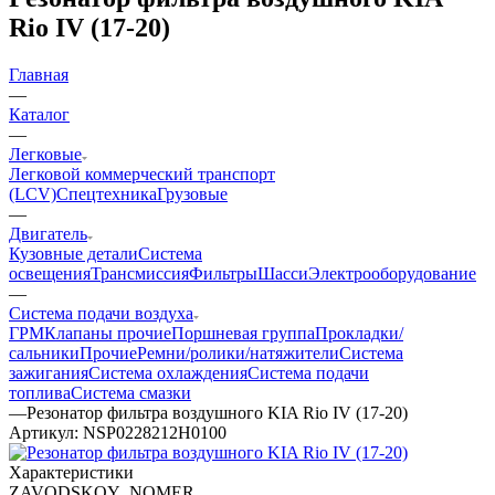
Rio IV (17-20)
Главная
—
Каталог
—
Легковые
Легковой коммерческий транспорт
(LCV)
Спецтехника
Грузовые
—
Двигатель
Кузовные детали
Система
освещения
Трансмиссия
Фильтры
Шасси
Электрооборудование
—
Система подачи воздуха
ГРМ
Клапаны прочие
Поршневая группа
Прокладки/
сальники
Прочие
Ремни/ролики/натяжители
Система
зажигания
Система охлаждения
Система подачи
топлива
Система смазки
—
Резонатор фильтра воздушного KIA Rio IV (17-20)
Артикул:
NSP0228212H0100
Характеристики
ZAVODSKOY_NOMER