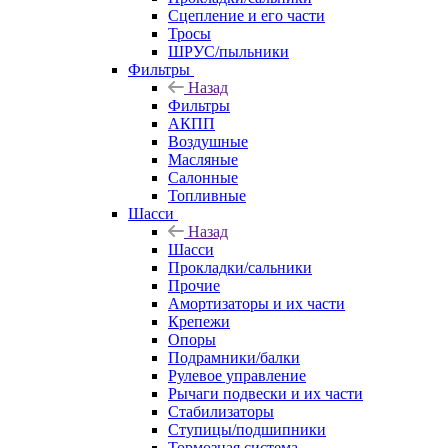
Сцепление и его части
Тросы
ШРУС/пыльники
Фильтры
Назад
Фильтры
АКПП
Воздушные
Масляные
Салонные
Топливные
Шасси
Назад
Шасси
Прокладки/сальники
Прочие
Амортизаторы и их части
Крепежи
Опоры
Подрамники/балки
Рулевое управление
Рычаги подвески и их части
Стабилизаторы
Ступицы/подшипники
Тормозная система