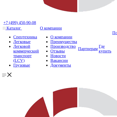
+7 (499) 450-90-08
Каталог
О компании
По
Спецтехника
О компании
Легковые
Преимущества
Легковой
Производство
Где
Партнерам
коммерческий
Отзывы
купить
транспорт
Новости
(LCV)
Вакансии
Грузовые
Документы