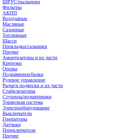
ШРУС/пыльники
Фильтры
АКПП
Воздушные
Масляные
Салонные
Топливные
Шасси
Прокладки/сальники
Прочие
Амортизаторы и их части
Крепежи
Опоры
Подрамники/балки
Рулевое управление
Рычаги подвески и их части
Стабилизаторы
Ступицы/подшипники
Тормозная система
Электрооборудование
Выключатели
Генераторы
Датчики
Переключатели
Прочие