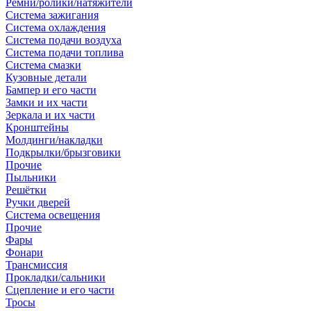
Ремни/ролики/натяжители
Система зажигания
Система охлаждения
Система подачи воздуха
Система подачи топлива
Система смазки
Кузовные детали
Бампер и его части
Замки и их части
Зеркала и их части
Кронштейны
Молдинги/накладки
Подкрылки/брызговики
Прочие
Пыльники
Решётки
Ручки дверей
Система освещения
Прочие
Фары
Фонари
Трансмиссия
Прокладки/сальники
Сцепление и его части
Тросы