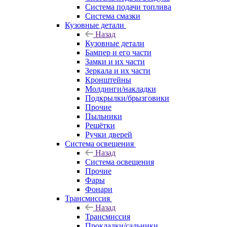
Система подачи топлива
Система смазки
Кузовные детали
Назад
Кузовные детали
Бампер и его части
Замки и их части
Зеркала и их части
Кронштейны
Молдинги/накладки
Подкрылки/брызговики
Прочие
Пыльники
Решётки
Ручки дверей
Система освещения
Назад
Система освещения
Прочие
Фары
Фонари
Трансмиссия
Назад
Трансмиссия
Прокладки/сальники