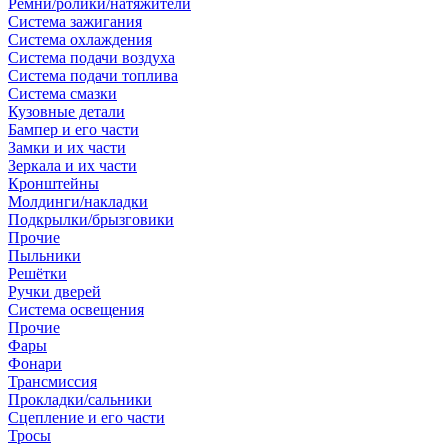
Ремни/ролики/натяжители
Система зажигания
Система охлаждения
Система подачи воздуха
Система подачи топлива
Система смазки
Кузовные детали
Бампер и его части
Замки и их части
Зеркала и их части
Кронштейны
Молдинги/накладки
Подкрылки/брызговики
Прочие
Пыльники
Решётки
Ручки дверей
Система освещения
Прочие
Фары
Фонари
Трансмиссия
Прокладки/сальники
Сцепление и его части
Тросы