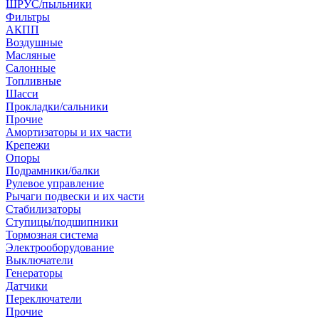
ШРУС/пыльники
Фильтры
АКПП
Воздушные
Масляные
Салонные
Топливные
Шасси
Прокладки/сальники
Прочие
Амортизаторы и их части
Крепежи
Опоры
Подрамники/балки
Рулевое управление
Рычаги подвески и их части
Стабилизаторы
Ступицы/подшипники
Тормозная система
Электрооборудование
Выключатели
Генераторы
Датчики
Переключатели
Прочие