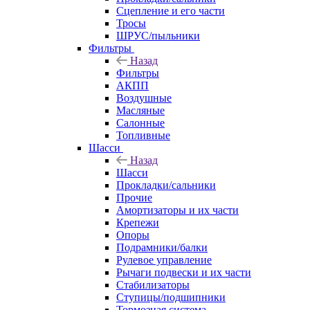
Сцепление и его части
Тросы
ШРУС/пыльники
Фильтры
Назад
Фильтры
АКПП
Воздушные
Масляные
Салонные
Топливные
Шасси
Назад
Шасси
Прокладки/сальники
Прочие
Амортизаторы и их части
Крепежи
Опоры
Подрамники/балки
Рулевое управление
Рычаги подвески и их части
Стабилизаторы
Ступицы/подшипники
Тормозная система