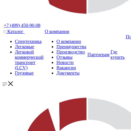
+7 (499) 450-90-08
Каталог
О компании
По
Спецтехника
О компании
Легковые
Преимущества
Легковой
Производство
Где
Партнерам
коммерческий
Отзывы
купить
транспорт
Новости
(LCV)
Вакансии
Грузовые
Документы