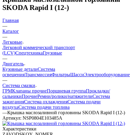
SKODA Rapid I (12-)
Главная
—
Каталог
—
Легковые
Легковой коммерческий транспорт
(LCV)
Спецтехника
Грузовые
—
Двигатель
Кузовные детали
Система
освещения
Трансмиссия
Фильтры
Шасси
Электрооборудование
—
Система смазки
ГРМ
Клапаны прочие
Поршневая группа
Прокладки/
сальники
Прочие
Ремни/ролики/натяжители
Система
зажигания
Система охлаждения
Система подачи
воздуха
Система подачи топлива
—
Крышка маслозаливной горловины SKODA Rapid I (12-)
Артикул:
NSP0804E103485A
Характеристики
ZAVODSKOY_NOMER