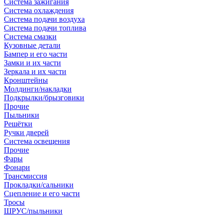
Система зажигания
Система охлаждения
Система подачи воздуха
Система подачи топлива
Система смазки
Кузовные детали
Бампер и его части
Замки и их части
Зеркала и их части
Кронштейны
Молдинги/накладки
Подкрылки/брызговики
Прочие
Пыльники
Решётки
Ручки дверей
Система освещения
Прочие
Фары
Фонари
Трансмиссия
Прокладки/сальники
Сцепление и его части
Тросы
ШРУС/пыльники