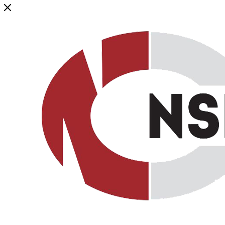
Генеральный дистрибьютор торговой марки NSP в России и ст