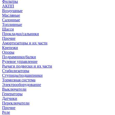
Фильтры
АКПП
Воздушные
Масляные
Салонные
Топливные
Шасси
Прокладки/сальники
Прочие
Амортизаторы и их части
Крепежи
Опоры
Подрамники/балки
Рулевое управление
Рычаги подвески и их части
Стабилизаторы
Ступицы/подшипники
Тормозная система
Электрооборудование
Выключатели
Генераторы
Датчики
Переключатели
Прочие
Реле