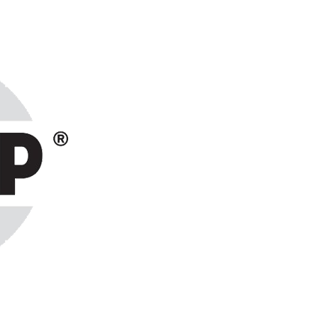
ранах СНГ