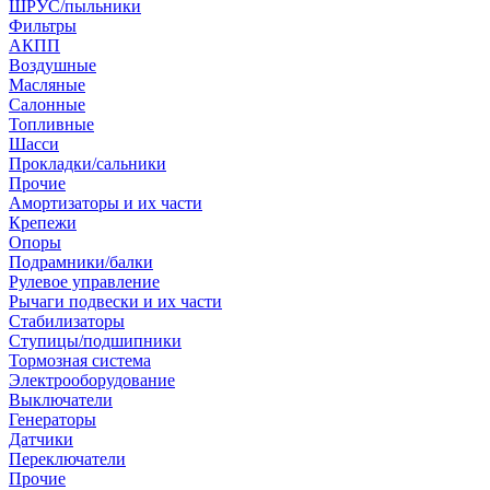
ШРУС/пыльники
Фильтры
АКПП
Воздушные
Масляные
Салонные
Топливные
Шасси
Прокладки/сальники
Прочие
Амортизаторы и их части
Крепежи
Опоры
Подрамники/балки
Рулевое управление
Рычаги подвески и их части
Стабилизаторы
Ступицы/подшипники
Тормозная система
Электрооборудование
Выключатели
Генераторы
Датчики
Переключатели
Прочие