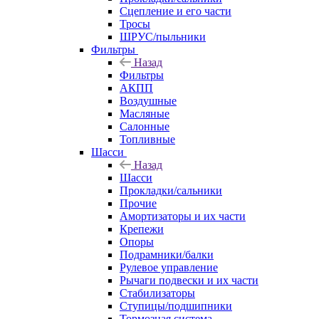
Сцепление и его части
Тросы
ШРУС/пыльники
Фильтры
Назад
Фильтры
АКПП
Воздушные
Масляные
Салонные
Топливные
Шасси
Назад
Шасси
Прокладки/сальники
Прочие
Амортизаторы и их части
Крепежи
Опоры
Подрамники/балки
Рулевое управление
Рычаги подвески и их части
Стабилизаторы
Ступицы/подшипники
Тормозная система