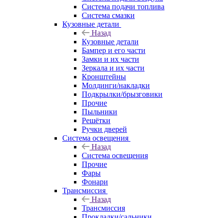
Система подачи топлива
Система смазки
Кузовные детали
Назад
Кузовные детали
Бампер и его части
Замки и их части
Зеркала и их части
Кронштейны
Молдинги/накладки
Подкрылки/брызговики
Прочие
Пыльники
Решётки
Ручки дверей
Система освещения
Назад
Система освещения
Прочие
Фары
Фонари
Трансмиссия
Назад
Трансмиссия
Прокладки/сальники