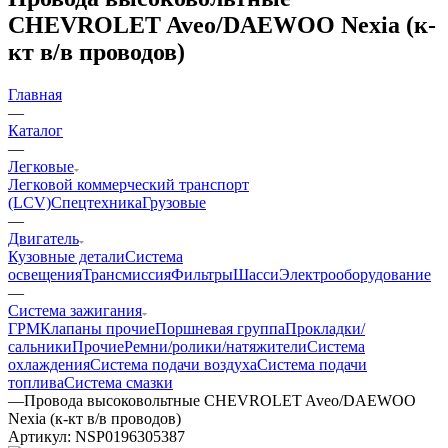
CHEVROLET Aveo/DAEWOO Nexia (к-
кт в/в проводов)
Главная
—
Каталог
—
Легковые
Легковой коммерческий транспорт
(LCV)
Спецтехника
Грузовые
—
Двигатель
Кузовные детали
Система
освещения
Трансмиссия
Фильтры
Шасси
Электрооборудование
—
Система зажигания
ГРМ
Клапаны прочие
Поршневая группа
Прокладки/
сальники
Прочие
Ремни/ролики/натяжители
Система
охлаждения
Система подачи воздуха
Система подачи
топлива
Система смазки
—
Провода высоковольтные CHEVROLET Aveo/DAEWOO
Nexia (к-кт в/в проводов)
Артикул:
NSP0196305387