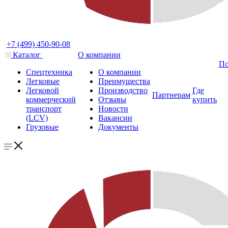
+7 (499) 450-90-08
Каталог
О компании
По
Спецтехника
О компании
Легковые
Преимущества
Легковой
Производство
Где
Партнерам
коммерческий
Отзывы
купить
транспорт
Новости
(LCV)
Вакансии
Грузовые
Документы