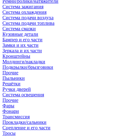
Ремни/ролики/натяжители
Система зажигания
Система охлаждения
Система подачи воздуха
Система подачи топлива
Система смазки
Кузовные детали
Бампер и его части
Замки и их части
Зеркала и их части
Кронштейны
Молдинги/накладки
Подкрылки/брызговики
Прочие
Пыльники
Решётки
Ручки дверей
Система освещения
Прочие
Фары
Фонари
Трансмиссия
Прокладки/сальники
Сцепление и его части
Тросы