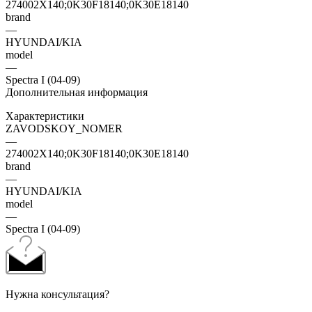
274002X140;0K30F18140;0K30E18140
brand
—
HYUNDAI/KIA
model
—
Spectra I (04-09)
Дополнительная информация
Характеристики
ZAVODSKOY_NOMER
—
274002X140;0K30F18140;0K30E18140
brand
—
HYUNDAI/KIA
model
—
Spectra I (04-09)
Нужна консультация?