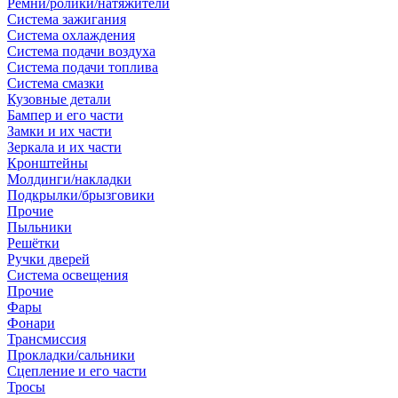
Ремни/ролики/натяжители
Система зажигания
Система охлаждения
Система подачи воздуха
Система подачи топлива
Система смазки
Кузовные детали
Бампер и его части
Замки и их части
Зеркала и их части
Кронштейны
Молдинги/накладки
Подкрылки/брызговики
Прочие
Пыльники
Решётки
Ручки дверей
Система освещения
Прочие
Фары
Фонари
Трансмиссия
Прокладки/сальники
Сцепление и его части
Тросы