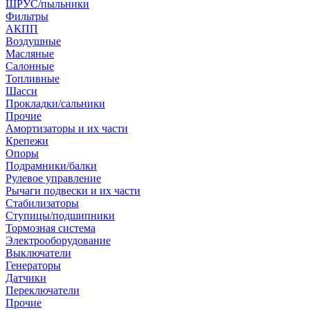
ШРУС/пыльники
Фильтры
АКПП
Воздушные
Масляные
Салонные
Топливные
Шасси
Прокладки/сальники
Прочие
Амортизаторы и их части
Крепежи
Опоры
Подрамники/балки
Рулевое управление
Рычаги подвески и их части
Стабилизаторы
Ступицы/подшипники
Тормозная система
Электрооборудование
Выключатели
Генераторы
Датчики
Переключатели
Прочие