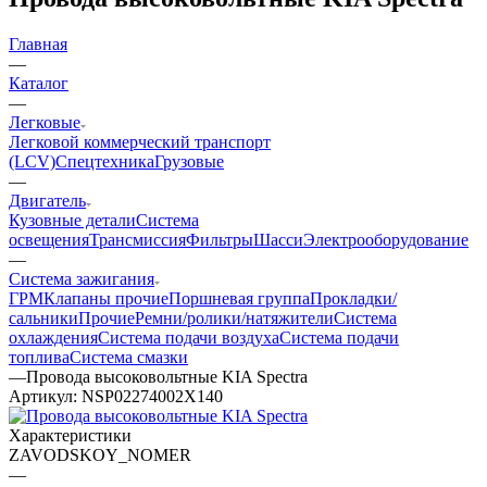
Главная
—
Каталог
—
Легковые
Легковой коммерческий транспорт
(LCV)
Спецтехника
Грузовые
—
Двигатель
Кузовные детали
Система
освещения
Трансмиссия
Фильтры
Шасси
Электрооборудование
—
Система зажигания
ГРМ
Клапаны прочие
Поршневая группа
Прокладки/
сальники
Прочие
Ремни/ролики/натяжители
Система
охлаждения
Система подачи воздуха
Система подачи
топлива
Система смазки
—
Провода высоковольтные KIA Spectra
Артикул:
NSP02274002X140
Характеристики
ZAVODSKOY_NOMER
—