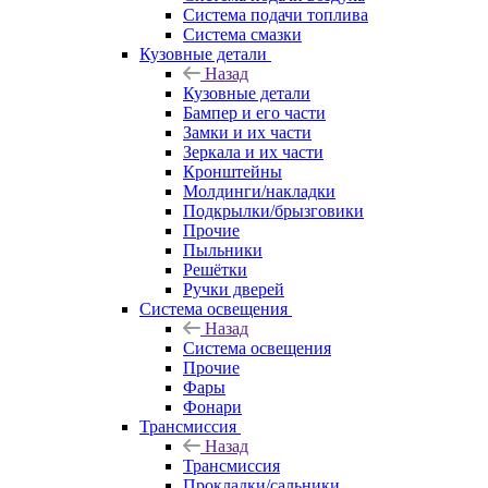
Система подачи топлива
Система смазки
Кузовные детали
Назад
Кузовные детали
Бампер и его части
Замки и их части
Зеркала и их части
Кронштейны
Молдинги/накладки
Подкрылки/брызговики
Прочие
Пыльники
Решётки
Ручки дверей
Система освещения
Назад
Система освещения
Прочие
Фары
Фонари
Трансмиссия
Назад
Трансмиссия
Прокладки/сальники