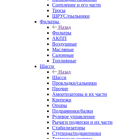
Сцепление и его части
Тросы
ШРУС/пыльники
Фильтры
Назад
Фильтры
АКПП
Воздушные
Масляные
Салонные
Топливные
Шасси
Назад
Шасси
Прокладки/сальники
Прочие
Амортизаторы и их части
Крепежи
Опоры
Подрамники/балки
Рулевое управление
Рычаги подвески и их части
Стабилизаторы
Ступицы/подшипники
Тормозная система