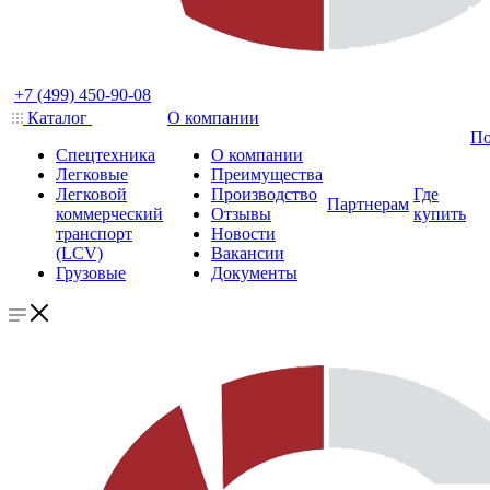
+7 (499) 450-90-08
Каталог
О компании
По
Спецтехника
О компании
Легковые
Преимущества
Легковой
Производство
Где
Партнерам
коммерческий
Отзывы
купить
транспорт
Новости
(LCV)
Вакансии
Грузовые
Документы