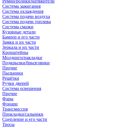
Ремни/ролики/натяжители
Система зажигания
Система охлаждения
Система подачи воздуха
Система подачи топлива
Система смазки
Кузовные детали
Бампер и его части
Замки и их части
Зеркала и их части
Кронштейны
Молдинги/накладки
Подкрылки/брызговики
Прочие
Пыльники
Решётки
Ручки дверей
Система освещения
Прочие
Фары
Фонари
Трансмиссия
Прокладки/сальники
Сцепление и его части
Тросы