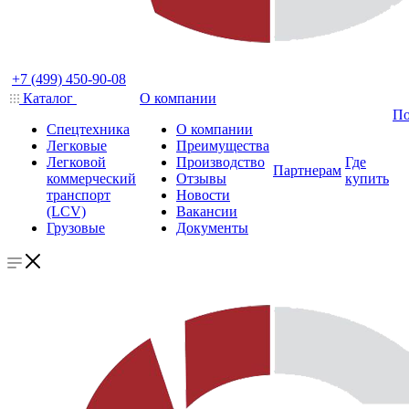
+7 (499) 450-90-08
Каталог
О компании
По
Спецтехника
О компании
Легковые
Преимущества
Легковой
Производство
Где
Партнерам
коммерческий
Отзывы
купить
транспорт
Новости
(LCV)
Вакансии
Грузовые
Документы