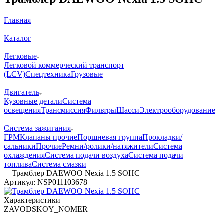
Главная
—
Каталог
—
Легковые
Легковой коммерческий транспорт
(LCV)
Спецтехника
Грузовые
—
Двигатель
Кузовные детали
Система
освещения
Трансмиссия
Фильтры
Шасси
Электрооборудование
—
Система зажигания
ГРМ
Клапаны прочие
Поршневая группа
Прокладки/
сальники
Прочие
Ремни/ролики/натяжители
Система
охлаждения
Система подачи воздуха
Система подачи
топлива
Система смазки
—
Трамблер DAEWOO Nexia 1.5 SOHC
Артикул:
NSP011103678
Характеристики
ZAVODSKOY_NOMER
—