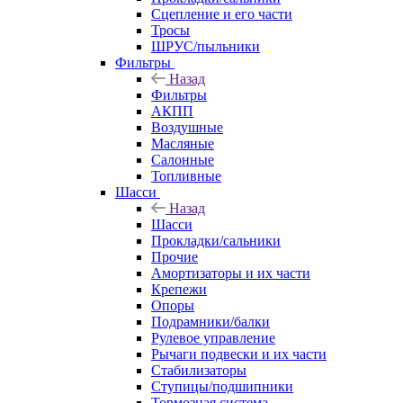
Сцепление и его части
Тросы
ШРУС/пыльники
Фильтры
Назад
Фильтры
АКПП
Воздушные
Масляные
Салонные
Топливные
Шасси
Назад
Шасси
Прокладки/сальники
Прочие
Амортизаторы и их части
Крепежи
Опоры
Подрамники/балки
Рулевое управление
Рычаги подвески и их части
Стабилизаторы
Ступицы/подшипники
Тормозная система