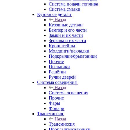
Система подачи топлива
Система смазки
Кузовные детали
Назад
Кузовные детали
Бампер и его части
Замки и их части
Зеркала и их части
Кронштейны
Молдинги/накладки
Подкрылки/брызговики
Прочие
Пыльники
Решётки
Ручки дверей
Система освещения
Назад
Система освещения
Прочие
Фары
Фонари
Трансмиссия
Назад
Трансмиссия
Прокладки/сальники