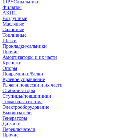
ШРУС/пыльники
Фильтры
АКПП
Воздушные
Масляные
Салонные
Топливные
Шасси
Прокладки/сальники
Прочие
Амортизаторы и их части
Крепежи
Опоры
Подрамники/балки
Рулевое управление
Рычаги подвески и их части
Стабилизаторы
Ступицы/подшипники
Тормозная система
Электрооборудование
Выключатели
Генераторы
Датчики
Переключатели
Прочие