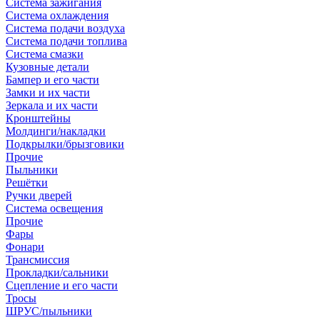
Система зажигания
Система охлаждения
Система подачи воздуха
Система подачи топлива
Система смазки
Кузовные детали
Бампер и его части
Замки и их части
Зеркала и их части
Кронштейны
Молдинги/накладки
Подкрылки/брызговики
Прочие
Пыльники
Решётки
Ручки дверей
Система освещения
Прочие
Фары
Фонари
Трансмиссия
Прокладки/сальники
Сцепление и его части
Тросы
ШРУС/пыльники