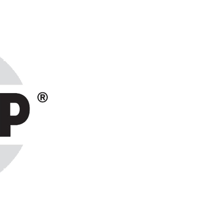
ранах СНГ