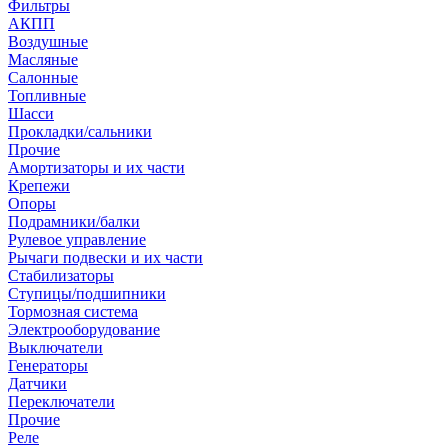
Фильтры
АКПП
Воздушные
Масляные
Салонные
Топливные
Шасси
Прокладки/сальники
Прочие
Амортизаторы и их части
Крепежи
Опоры
Подрамники/балки
Рулевое управление
Рычаги подвески и их части
Стабилизаторы
Ступицы/подшипники
Тормозная система
Электрооборудование
Выключатели
Генераторы
Датчики
Переключатели
Прочие
Реле