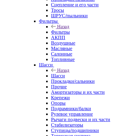
Сцепление и его части
Тросы
ШРУС/пыльники
Фильтры
Назад
Фильтры
АКПП
Воздушные
Масляные
Салонные
Топливные
Шасси
Назад
Шасси
Прокладки/сальники
Прочие
Амортизаторы и их части
Крепежи
Опоры
Подрамники/балки
Рулевое управление
Рычаги подвески и их части
Стабилизаторы
Ступицы/подшипники
Тормозная система