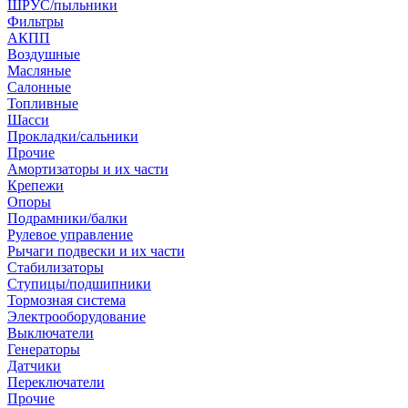
ШРУС/пыльники
Фильтры
АКПП
Воздушные
Масляные
Салонные
Топливные
Шасси
Прокладки/сальники
Прочие
Амортизаторы и их части
Крепежи
Опоры
Подрамники/балки
Рулевое управление
Рычаги подвески и их части
Стабилизаторы
Ступицы/подшипники
Тормозная система
Электрооборудование
Выключатели
Генераторы
Датчики
Переключатели
Прочие