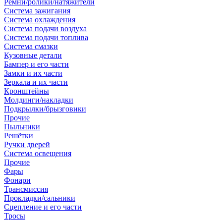
Ремни/ролики/натяжители
Система зажигания
Система охлаждения
Система подачи воздуха
Система подачи топлива
Система смазки
Кузовные детали
Бампер и его части
Замки и их части
Зеркала и их части
Кронштейны
Молдинги/накладки
Подкрылки/брызговики
Прочие
Пыльники
Решётки
Ручки дверей
Система освещения
Прочие
Фары
Фонари
Трансмиссия
Прокладки/сальники
Сцепление и его части
Тросы