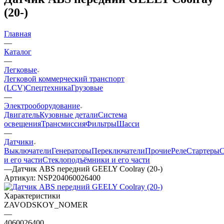
(20-)
Главная
—
Каталог
—
Легковые
Легковой коммерческий транспорт
(LCV)
Спецтехника
Грузовые
—
Электрооборудование
Двигатель
Кузовные детали
Система
освещения
Трансмиссия
Фильтры
Шасси
—
Датчики
Выключатели
Генераторы
Переключатели
Прочие
Реле
Стартеры
С
и его части
Стеклоподъёмники и его части
—
Датчик ABS передний GEELY Coolray (20-)
Артикул:
NSP204060026400
Характеристики
ZAVODSKOY_NOMER
—
4060026400