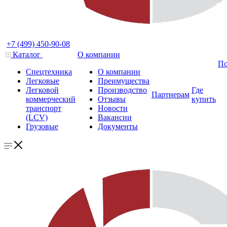
+7 (499) 450-90-08
Каталог
О компании
По
Спецтехника
О компании
Легковые
Преимущества
Легковой
Производство
Где
Партнерам
коммерческий
Отзывы
купить
транспорт
Новости
(LCV)
Вакансии
Грузовые
Документы