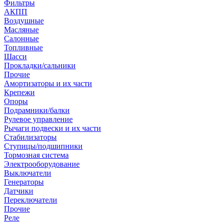
Фильтры
АКПП
Воздушные
Масляные
Салонные
Топливные
Шасси
Прокладки/сальники
Прочие
Амортизаторы и их части
Крепежи
Опоры
Подрамники/балки
Рулевое управление
Рычаги подвески и их части
Стабилизаторы
Ступицы/подшипники
Тормозная система
Электрооборудование
Выключатели
Генераторы
Датчики
Переключатели
Прочие
Реле