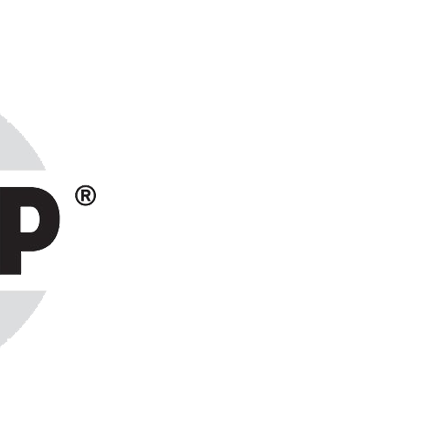
ранах СНГ