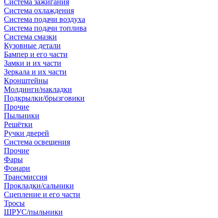
Система зажигания
Система охлаждения
Система подачи воздуха
Система подачи топлива
Система смазки
Кузовные детали
Бампер и его части
Замки и их части
Зеркала и их части
Кронштейны
Молдинги/накладки
Подкрылки/брызговики
Прочие
Пыльники
Решётки
Ручки дверей
Система освещения
Прочие
Фары
Фонари
Трансмиссия
Прокладки/сальники
Сцепление и его части
Тросы
ШРУС/пыльники