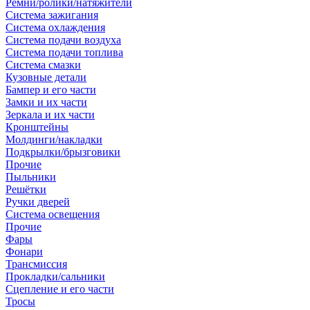
Ремни/ролики/натяжители
Система зажигания
Система охлаждения
Система подачи воздуха
Система подачи топлива
Система смазки
Кузовные детали
Бампер и его части
Замки и их части
Зеркала и их части
Кронштейны
Молдинги/накладки
Подкрылки/брызговики
Прочие
Пыльники
Решётки
Ручки дверей
Система освещения
Прочие
Фары
Фонари
Трансмиссия
Прокладки/сальники
Сцепление и его части
Тросы