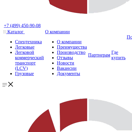
+7 (499) 450-90-08
Каталог
О компании
По
Спецтехника
О компании
Легковые
Преимущества
Легковой
Производство
Где
Партнерам
коммерческий
Отзывы
купить
транспорт
Новости
(LCV)
Вакансии
Грузовые
Документы