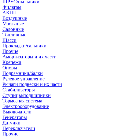
ШРУС/пыльники
Фильтры
АКПП
Воздушные
Масляные
Салонные
Топливные
Шасси
Прокладки/сальники
Прочие
Амортизаторы и их части
Крепежи
Опоры
Подрамники/балки
Рулевое управление
Рычаги подвески и их части
Стабилизаторы
Ступицы/подшипники
Тормозная система
Электрооборудование
Выключатели
Генераторы
Датчики
Переключатели
Прочие