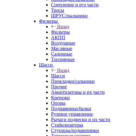
Сцепление и его части
Тросы
ШРУС/пыльники
Фильтры
Назад
Фильтры
АКПП
Воздушные
Масляные
Салонные
Топливные
Шасси
Назад
Шасси
Прокладки/сальники
Прочие
Амортизаторы и их части
Крепежи
Опоры
Подрамники/балки
Рулевое управление
Рычаги подвески и их части
Стабилизаторы
Ступицы/подшипники
Тормозная система