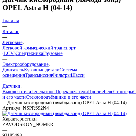
OPEL Astra H (04-14)
Главная
—
Каталог
—
Легковые
Легковой коммерческий транспорт
(LCV)
Спецтехника
Грузовые
—
Электрооборудование
Двигатель
Кузовные детали
Система
освещения
Трансмиссия
Фильтры
Шасси
—
Датчики
Выключатели
Генераторы
Переключатели
Прочие
Реле
Стартеры
С
и его части
Стеклоподъёмники и его части
—
Датчик кислородный (лямбда-зонд) OPEL Astra H (04-14)
Артикул:
NSPRS92N4
Характеристики
ZAVODSKOY_NOMER
—
93185493