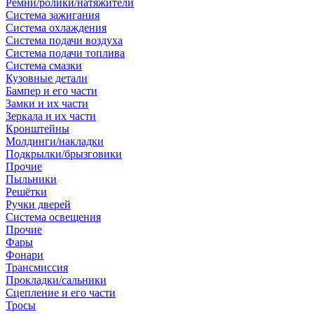
Ремни/ролики/натяжители
Система зажигания
Система охлаждения
Система подачи воздуха
Система подачи топлива
Система смазки
Кузовные детали
Бампер и его части
Замки и их части
Зеркала и их части
Кронштейны
Молдинги/накладки
Подкрылки/брызговики
Прочие
Пыльники
Решётки
Ручки дверей
Система освещения
Прочие
Фары
Фонари
Трансмиссия
Прокладки/сальники
Сцепление и его части
Тросы