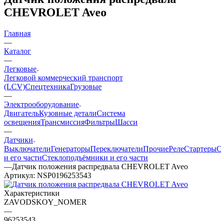
CHEVROLET Aveo
Главная
—
Каталог
—
Легковые
Легковой коммерческий транспорт
(LCV)
Спецтехника
Грузовые
—
Электрооборудование
Двигатель
Кузовные детали
Система
освещения
Трансмиссия
Фильтры
Шасси
—
Датчики
Выключатели
Генераторы
Переключатели
Прочие
Реле
Стартеры
С
и его части
Стеклоподъёмники и его части
—
Датчик положения распредвала CHEVROLET Aveo
Артикул:
NSP0196253543
Характеристики
ZAVODSKOY_NOMER
—
96253543