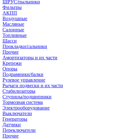
ШРУС/пыльники
Фильтры
АКПП
Воздушные
Масляные
Салонные
Топливные
Шасси
Прокладки/сальники
Прочие
Амортизаторы и их части
Крепежи
Опоры
Подрамники/балки
Рулевое управление
Рычаги подвески и их части
Стабилизаторы
Ступицы/подшипники
Тормозная система
Электрооборудование
Выключатели
Генераторы
Датчики
Переключатели
Прочие