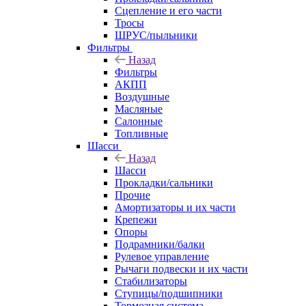
Сцепление и его части
Тросы
ШРУС/пыльники
Фильтры
Назад
Фильтры
АКПП
Воздушные
Масляные
Салонные
Топливные
Шасси
Назад
Шасси
Прокладки/сальники
Прочие
Амортизаторы и их части
Крепежи
Опоры
Подрамники/балки
Рулевое управление
Рычаги подвески и их части
Стабилизаторы
Ступицы/подшипники
Тормозная система