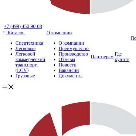
+7 (499) 450-90-08
Каталог
О компании
По
Спецтехника
О компании
Легковые
Преимущества
Легковой
Производство
Где
Партнерам
коммерческий
Отзывы
купить
транспорт
Новости
(LCV)
Вакансии
Грузовые
Документы